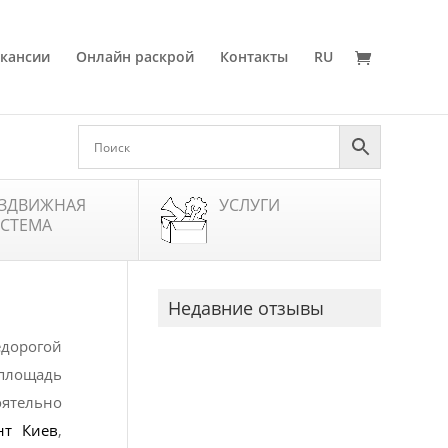
кансии
Онлайн раскрой
Контакты
RU
ЗДВИЖНАЯ
УСЛУГИ
СТЕМА
Недавние отзывы
едорогой
 площадь
оятельно
нт Киев
,