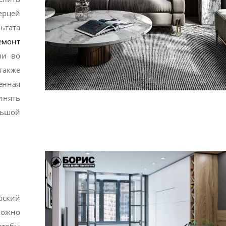
ерцей
ьтата
емонт
ли во
также
енная
лнять
ьшой
рский
можно