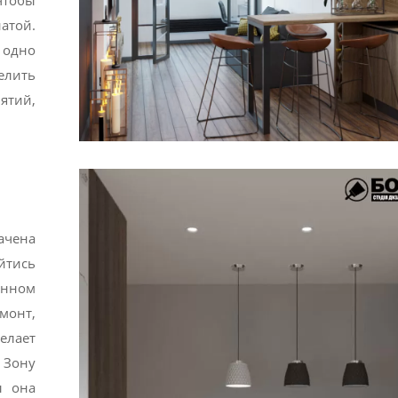
чтобы
атой.
 одно
елить
ятий,
ачена
тись
енном
монт,
елает
 Зону
ы она