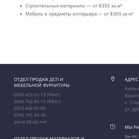
Строительные материалы — от $350 за м²
Мебель и предметы интерьера — от $300 за м²
ОТДЕЛ ПРОДАЖ ДСП И

АДРЕС
МЕБЕЛЬНОЙ ФУРНИТУРЫ
Киевск
(099) 423-51-13
(Viber)
Вышго
(068) 762-85-15
(Viber)
с. Ста
(097) 445-02-80
ул. Ду
(096) 791-89-48
peral-f@ukr.net

МЫ Р
пн-пт:
ОТДЕЛ ПРОДАЖ МАТЕРИАЛОВ И