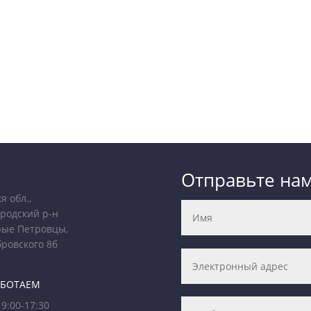
Отправьте на
я обл.,
родский р-н
рые Петровцы,
бровского 8б
АБОТАЕМ
9:00-17:30