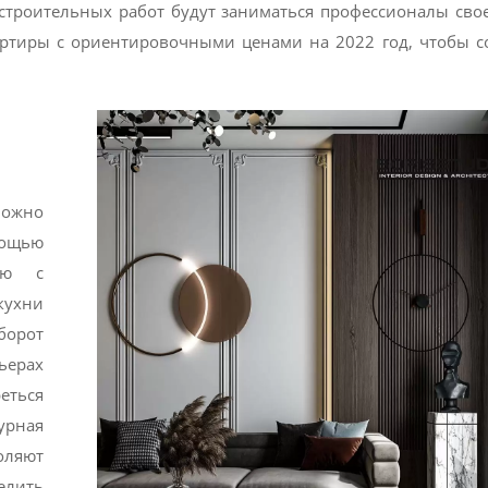
строительных работ будут заниматься профессионалы свое
артиры с ориентировочными ценами на 2022 год, чтобы с
ожно
мощью
ию с
кухни
орот
ьерах
еться
урная
оляют
лить