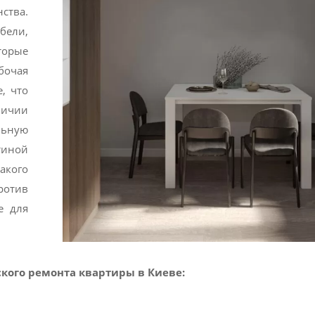
ства.
ели,
орые
очая
, что
личии
льную
иной
акого
ротив
е для
кого ремонта квартиры в Киеве: