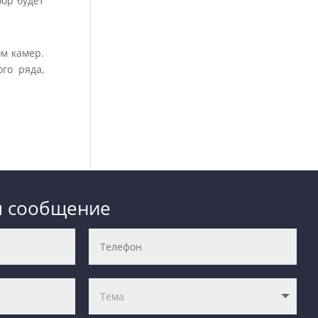
ор будет
ом камер.
го ряда,
м сообщение