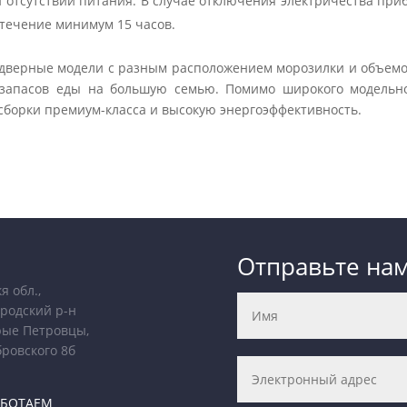
отсутствии питания. В случае отключения электричества приб
течение минимум 15 часов.
рехдверные модели с разным расположением морозилки и объем
запасов еды на большую семью. Помимо широкого модельно
 сборки премиум-класса и высокую энергоэффективность.
Отправьте на
я обл.,
родский р-н
рые Петровцы,
бровского 8б
АБОТАЕМ