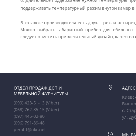
Длительное поддержание нужной температуры при 
поддерживать температурный режим внутри камер в 
В каталоге производителя есть двух-, трех- и четы
Можно выбрать габаритный прибор для обильных 
следует отметить привлекательный дизайн, качество
ОТДЕЛ ПРОДАЖ ДСП И

АДРЕС
МЕБЕЛЬНОЙ ФУРНИТУРЫ
Киевск
(099) 423-51-13
(Viber)
Вышго
(068) 762-85-15
(Viber)
с. Ста
(097) 445-02-80
ул. Ду
(096) 791-89-48
peral-f@ukr.net

МЫ Р