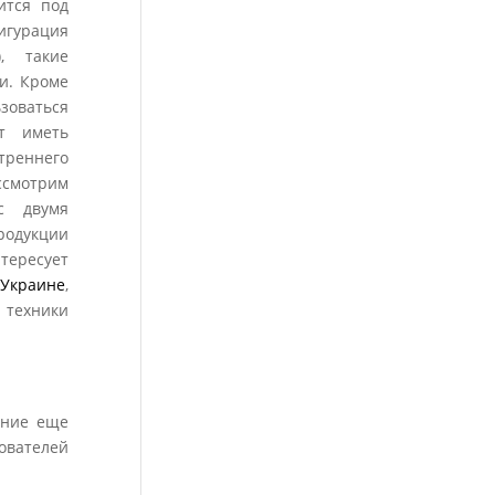
ится под
игурация
), такие
и. Кроме
зоваться
ут иметь
треннего
ссмотрим
с двумя
одукции
тересует
 Украине
,
 техники
дние еще
ователей