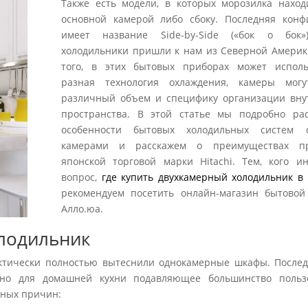
Также есть модели, в которых морозилка наход
основной камерой либо сбоку. Последняя конф
имеет название Side-by-Side («бок о бок»
холодильники пришли к нам из Северной Америк
того, в этих бытовых приборах может исполь
разная технология охлаждения, камеры мог
различный объем и специфику организации вну
пространства. В этой статье мы подробно ра
особенности бытовых холодильных систем 
камерами и расскажем о преимуществах пр
японской торговой марки Hitachi. Тем, кого ин
вопрос,
где купить двухкамерный холодильник в
рекомендуем посетить онлайн-магазин бытовой
Алло.юа.
лодильник
ктически полностью вытеснили однокамерные шкафы. После
 но для домашней кухни подавляющее большинство польз
вных причин: