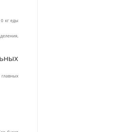
0 кг еды
деления,
ьных
 главных