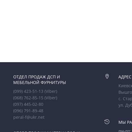
ОТДЕЛ ПРОДАЖ ДСП И

АДРЕС
МЕБЕЛЬНОЙ ФУРНИТУРЫ
Киевск
(099) 423-51-13
(Viber)
Вышго
(068) 762-85-15
(Viber)
с. Ста
(097) 445-02-80
ул. Ду
(096) 791-89-48
peral-f@ukr.net

МЫ Р
пн-пт: