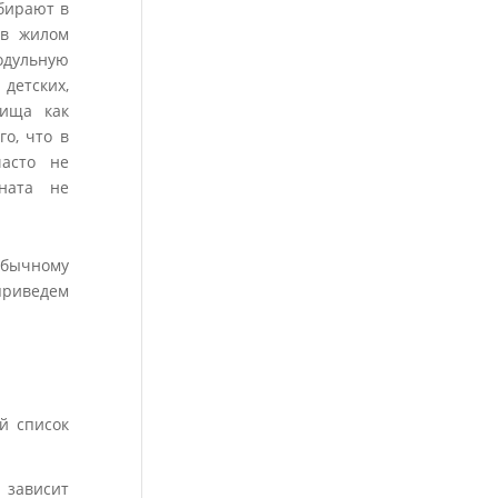
бирают в
 в жилом
одульную
 детских,
лища как
го, что в
асто не
ната не
обычному
приведем
й список
 зависит