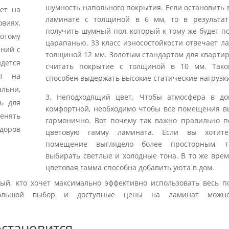
шумность напольного покрытия. Если остановить 
ет на
ламинате с толщиной в 6 мм, то в результа
виях.
получить шумный пол, который к тому же будет п
отому
царапанью. 33 класс износостойкости отвечает л
ений с
толщиной 12 мм. Золотым стандартом для кварти
дется
считать покрытие с толщиной в 10 мм. Так
ит на
способен выдержать высокие статические нагрузк
льни,
3. Неподходящий цвет. Чтобы атмосфера в д
ь для
комфортной, необходимо чтобы все помещения в
менять
гармонично. Вот почему так важно правильно п
доров
цветовую гамму ламината. Если вы хотите
помещение выглядело более просторным, т
выбирать светлые и холодные тона. В то же врем
цветовая гамма способна добавить уюта в дом.
ый, кто хочет максимально эффективно использовать весь п
 Большой выбор и доступные цены на ламинат можн
остановится