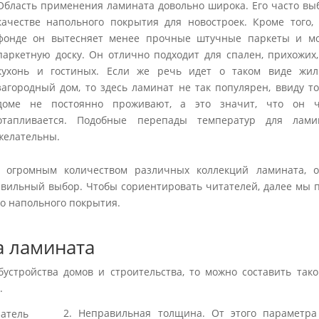
Область применения ламината довольно широка. Его часто вы
качестве напольного покрытия для новостроек. Кроме того,
фонде он вытесняет менее прочные штучные паркеты и м
паркетную доску. Он отлично подходит для спален, прихожих,
кухонь и гостиных. Если же речь идет о таком виде жи
загородный дом, то здесь ламинат не так популярен, ввиду то
доме не постоянно проживают, а это значит, что он ч
отапливается. Подобные перепады температур для лами
желательны.
с огромным количеством различных коллекций ламината, 
авильный выбор. Чтобы сориентировать читателей, далее мы 
о напольного покрытия.
 ламината
бустройства домов и строительства, то можно составить тако
.
2. Неправильная толщина. От этого параметра
затель