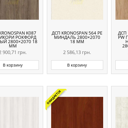
KRONOSPAN K087
ДСП KRONOSPAN 564 РЕ
ДСП
ГИКОРИ РОКФОРД
МИНДАЛЬ 2800×2070
PW 
ЫЙ 2800×2070 18
18 ММ
ММ
28
2 900,71
грн.
2 586,13
грн.
В корзину
В корзину
ОЖИДАЕТСЯ