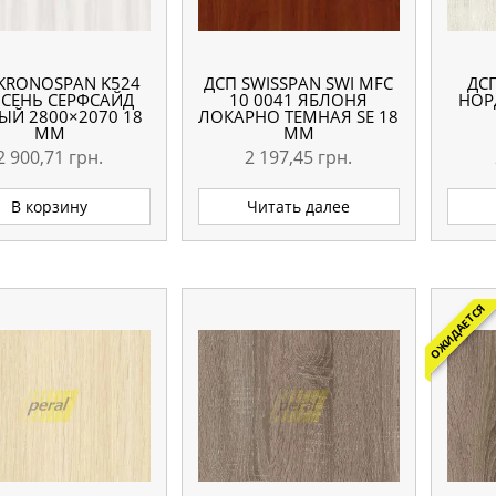
KRONOSPAN K524
ДСП SWISSPAN SWI MFC
ДС
ЯСЕНЬ СЕРФСАЙД
10 0041 ЯБЛОНЯ
НОР
ЫЙ 2800×2070 18
ЛОКАРНО ТЕМНАЯ SE 18
ММ
ММ
2 900,71
грн.
2 197,45
грн.
В корзину
Читать далее
ОЖИДАЕТСЯ