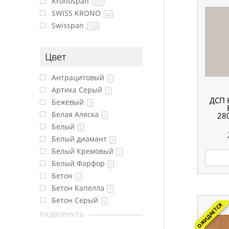
Kronospan
203
SWISS KRONO
84
Swisspan
102
Цвет
Антрацитовый
1
Артика Серый
1
ДСП 
Бежевый
7
Белая Аляска
28
1
Белый
6
Белый диамант
1
Белый Кремовый
1
Белый Фарфор
1
Бетон
1
Бетон Капелла
1
Бетон Серый
1
ОЖИДАЕТСЯ
РАЗВЕРНУТЬ