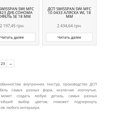
SWISSPAN SWI MFC
ДСП SWISSPAN SWI MFC
0423 ДУБ СОНОМА
10 0433 АЛЯСКА WL 18
ЮФЕЛЬ SE 18 ММ
ММ
2 197,45
грн.
2 434,64
грн.
Читать далее
Читать далее
23
→
обенностям внутренних текстур, производство ДСП
ебель самых разных форм, исключая изогнутые.
 может создать любую деталь, самых разных
тейший выбор цветов, поможет подчеркнуть
ов, любого интерьера.