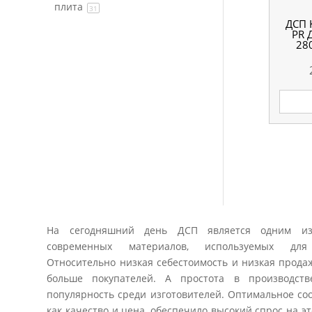
плита
31
ДСП 
PR
28
На сегодняшний день ДСП является одним из
современных материалов, используемых для
Относительно низкая себестоимость и низкая прода
больше покупателей. А простота в производст
популярность среди изготовителей. Оптимальное со
как качество и цена, обеспечило высокий спрос на эт