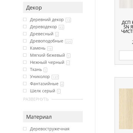
Декор
Деревний декор
13
ДСП 
SN 
Дереводекор
43
ЧИСТ
Древесный
2
Древоподобные
225
Камень
16
Мягкий бежевый
1
Нежный черный
1
Ткань
1
Униколор
137
Фантазийные
4
Шелк серый
1
РАЗВЕРНУТЬ
Материал
Деревостружечная