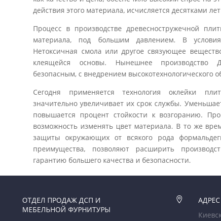
действия этого материала, исчисляется десятками лет
Процесс в производстве древесностружечной пли
материала, под большим давлением. В условия
Нетоксичная смола или другое связующее вещество
клеящейся основы. Нынешнее производство Д
безопасным, с внедрением высокотехнологического о
Сегодня применяется технология оклейки пли
значительно увеличивает их срок службы. Уменьшае
повышается процент стойкости к возгоранию. Пр
возможность изменять цвет материала. В то же вр
защиты окружающих от всякого рода формальдег
преимущества, позволяют расширить производс
гарантию большего качества и безопасности.
ОТДЕЛ ПРОДАЖ ДСП И

АДРЕС
МЕБЕЛЬНОЙ ФУРНИТУРЫ
Киевск