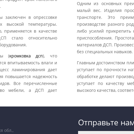
Одним из основных преи
.
малый вес. Изделия про
ты заключен в опрессовке
транспорте. Это преи
х высокой температуры.
производстве разного род
, применяется в качестве
либо усилий прикрепить 
СП стало относительно
приспособления. Простота
борудования.
материалов ДСП. Произвес
без специальных навыков. 
ты (
кромковка дсп
), что
тся впитываемость влаги и
Главным достоинством плит
оцесс ламинирования дает
уступает по прочности на
емя повышается надежность
обработке делают произво
идов. Все перечисленные
уступает по качеству м
тво мебели, а ДСП дает
высокого качества, соотв
Отправьте на
я обл.,