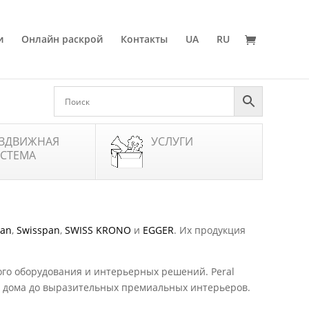
и
Онлайн раскрой
Контакты
UA
RU
ЗДВИЖНАЯ
УСЛУГИ
СТЕМА
pan
,
Swisspan
,
SWISS KRONO
и
EGGER
. Их продукция
ого оборудования и интерьерных решений. Peral
ля дома до выразительных премиальных интерьеров.