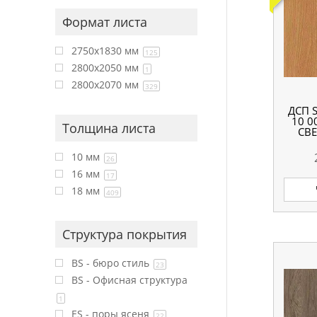
Формат листа
2750x1830 мм
125
2800x2050 мм
1
2800x2070 мм
329
ДСП 
10 0
Толщина листа
СВЕ
10 мм
26
16 мм
17
18 мм
409
Структура покрытия
BS - бюро стиль
23
BS - Офисная структура
1
ES - поры ясеня
22