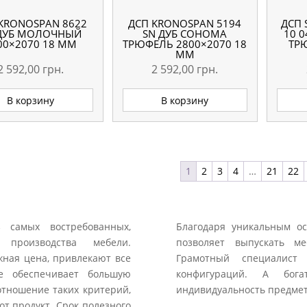
KRONOSPAN 8622
ДСП KRONOSPAN 5194
ДСП 
 ДУБ МОЛОЧНЫЙ
SN ДУБ СОНОМА
10 
00×2070 18 ММ
ТРЮФЕЛЬ 2800×2070 18
ТР
ММ
2 592,00
грн.
2 592,00
грн.
В корзину
В корзину
1
2
3
4
…
21
22
 самых востребованных,
Благодаря уникальным ос
 производства мебели.
позволяет выпускать м
жная цена, привлекают все
Грамотный специалист
ве обеспечивает большую
конфигураций. А бога
отношение таких критерий,
индивидуальность предмет
от продукт. Срок полезного