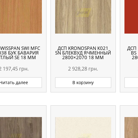
SWISSPAN SWI MFC
ДСП KRONOSPAN К021
ДСП
038 БУК БАВАРИЯ
SN БЛЕКВУД ЯЧМЕННЫЙ
BS
ТЛЫЙ SE 18 ММ
2800×2070 18 ММ
28
2 197,45
грн.
2 928,28
грн.
Читать далее
В корзину