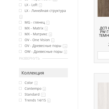
LX - Loft
1
LX - Линейная структура
3
MG - глянец
1
ДСП 
MX - Matrix
3
PW 
MX - Матрикс
3
ТЕМН
OV - One Vision
1
OV - Древесные поры
14
OW - Древесные поры
8
РАЗВЕРНУТЬ
Коллекция
Color
9
Contempo
4
Standard
11
Trends 14/15
6