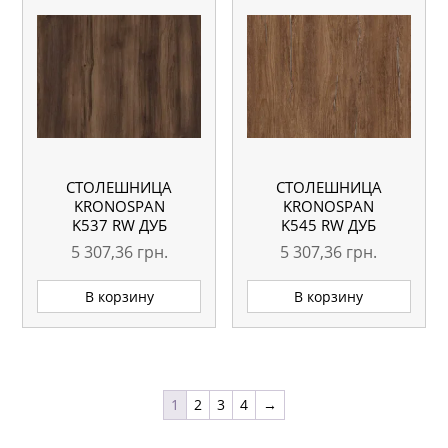
СТОЛЕШНИЦА
СТОЛЕШНИЦА
KRONOSPAN
KRONOSPAN
K537 RW ДУБ
K545 RW ДУБ
БАРОККО РИСТРЕТТО
СИЛЬВЕРДЖЕК
5 307,36
грн.
5 307,36
грн.
ВЛАГОСТОЙКАЯ
ВИНТАЖНЫЙ
4100X600X38 ММ
ВЛАГОСТОЙКАЯ
В корзину
В корзину
4100X635X38 ММ
1
2
3
4
→