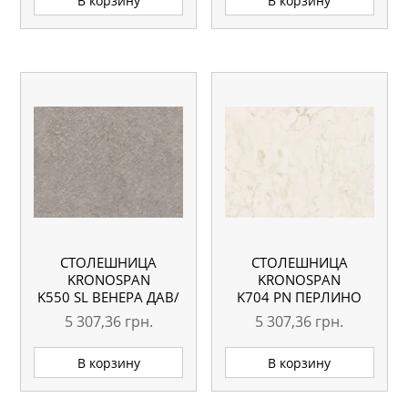
В корзину
В корзину
ММ
СТОЛЕШНИЦА
СТОЛЕШНИЦА
KRONOSPAN
KRONOSPAN
K550 SL ВЕНЕРА ДАВ/
K704 PN ПЕРЛИНО
ШИФЕР
САББИА
5 307,36
грн.
5 307,36
грн.
ВЛАГОСТОЙКАЯ
ВЛАГОСТОЙКАЯ
4100X635X38 ММ
4100X635X38 ММ
В корзину
В корзину