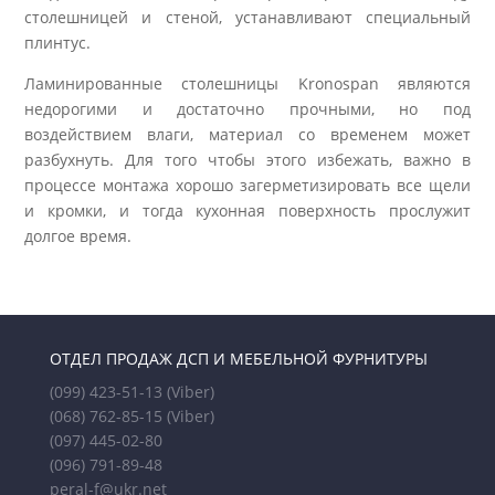
столешницей и стеной, устанавливают специальный
плинтус.
Ламинированные столешницы Kronospan являются
недорогими и достаточно прочными, но под
воздействием влаги, материал со временем может
разбухнуть. Для того чтобы этого избежать, важно в
процессе монтажа хорошо загерметизировать все щели
и кромки, и тогда кухонная поверхность прослужит
долгое время.
ОТДЕЛ ПРОДАЖ ДСП И МЕБЕЛЬНОЙ ФУРНИТУРЫ
(099) 423-51-13
(Viber)
(068) 762-85-15
(Viber)
(097) 445-02-80
(096) 791-89-48
peral-f@ukr.net