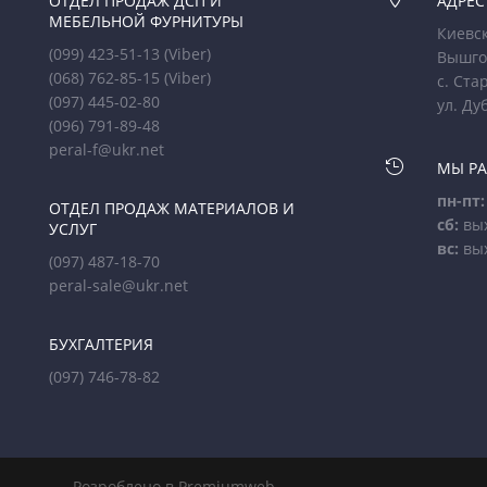
ОТДЕЛ ПРОДАЖ ДСП И
АДРЕС
МЕБЕЛЬНОЙ ФУРНИТУРЫ
Киевск
(099) 423-51-13
(Viber)
Вышго
(068) 762-85-15
(Viber)
с. Ста
(097) 445-02-80
ул. Ду
(096) 791-89-48
peral-f@ukr.net

МЫ Р
пн-пт:
ОТДЕЛ ПРОДАЖ МАТЕРИАЛОВ И
сб:
вы
УСЛУГ
вс:
вы
(097) 487-18-70
peral-sale@ukr.net
БУХГАЛТЕРИЯ
(097) 746-78-82
Розроблено в Premiumweb