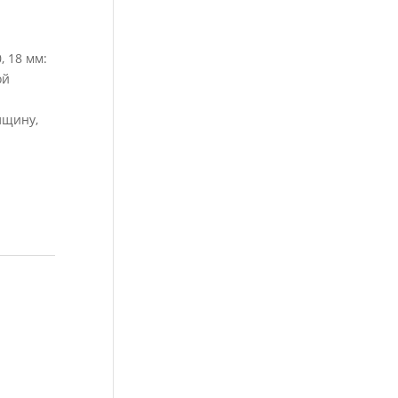
 18 мм:
ой
лщину,