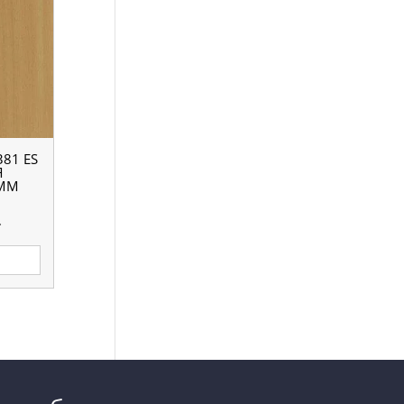
81 ES
Я
 ММ
.