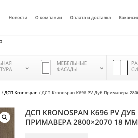
я
Новости
О компании
Оплата и доставка
Ваканси
80
ЬНАЯ
МЕБЕЛЬНЫЕ
РА
ТУРА
ФАСАДЫ
СИ
е
/
ДСП Kronospan
/ ДСП Kronospan К696 PV Дуб Примавера 280
ДСП KRONOSPAN К696 PV ДУБ
ПРИМАВЕРА 2800×2070 18 М