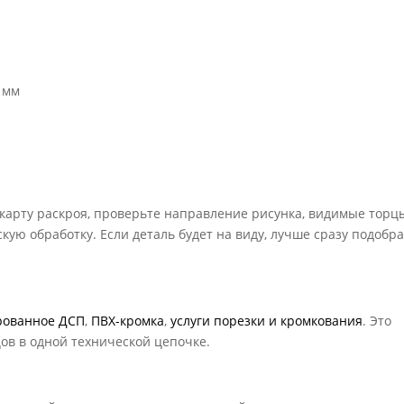
 мм
 карту раскроя, проверьте направление рисунка, видимые торц
кую обработку. Если деталь будет на виду, лучше сразу подобр
рованное ДСП
,
ПВХ-кромка
,
услуги порезки и кромкования
. Это
цов в одной технической цепочке.