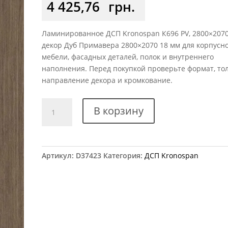
4 425,76
грн.
Ламинированное ДСП Kronospan К696 PV, 2800×2070,
декор Дуб Примавера 2800×2070 18 мм для корпусн
мебели, фасадных деталей, полок и внутреннего
наполнения. Перед покупкой проверьте формат, то
направление декора и кромкование.
Количество
В корзину
товара
ДСП
Kronospan
К696
Артикул:
D37423
Категория:
ДСП Kronospan
PV
Дуб
Примавера
2800×2070
18
мм