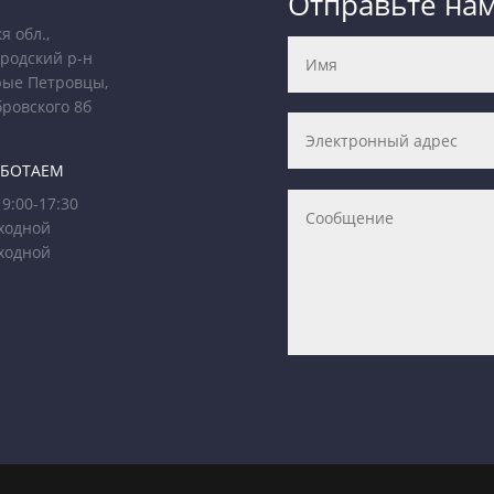
Отправьте на
я обл.,
родский р-н
рые Петровцы,
бровского 8б
АБОТАЕМ
9:00-17:30
ходной
ходной