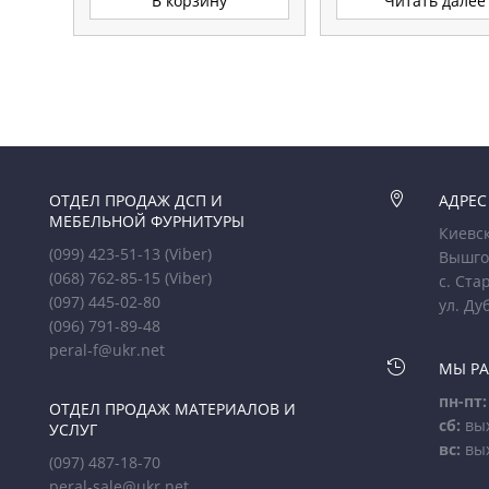
В корзину
Читать далее
ОТДЕЛ ПРОДАЖ ДСП И

АДРЕС
МЕБЕЛЬНОЙ ФУРНИТУРЫ
Киевск
(099) 423-51-13
(Viber)
Вышго
(068) 762-85-15
(Viber)
с. Ста
(097) 445-02-80
ул. Ду
(096) 791-89-48
peral-f@ukr.net

МЫ Р
пн-пт:
ОТДЕЛ ПРОДАЖ МАТЕРИАЛОВ И
сб:
вы
УСЛУГ
вс:
вы
(097) 487-18-70
peral-sale@ukr.net