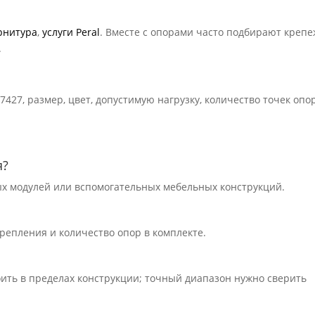
рнитура
,
услуги Peral
. Вместе с опорами часто подбирают крепе
.
37427, размер, цвет, допустимую нагрузку, количество точек опо
я?
ных модулей или вспомогательных мебельных конструкций.
 крепления и количество опор в комплекте.
оить в пределах конструкции; точный диапазон нужно сверить