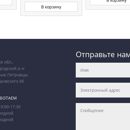
В корзину
из 5
В корзину
Отправьте на
я обл.,
родский р-н
рые Петровцы,
бровского 8б
АБОТАЕМ
9:00-17:30
ходной
ходной