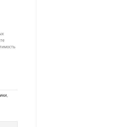
ых
ьте
стимость
ики
,