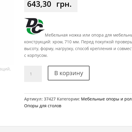
643,30
грн.
Мебельная ножка или опора для мебельн
конструкций: хром, 710 мм. Перед покупкой провер
высоту, форму, нагрузку, способ крепления и совме
с корпусом.
Количество
В корзину
товара
Опора
мебельная
d=60/710
Артикул:
37427
Категории:
Мебельные опоры и рол
мм
Опоры для столов
изогнутая
хром