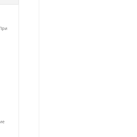
 При
ие