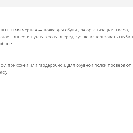
700x1100
мм
черная
0×1100 мм черная — полка для обуви для организации шкафа,
огает вывести нужную зону вперед, лучше использовать глубин
обнее.
фу, прихожей или гардеробной. Для обувной полки проверяют
афу.