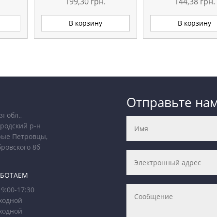
199,30
грн.
144,38
грн.
В корзину
В корзину
Отправьте на
я обл.,
родский р-н
рые Петровцы,
бровского 8б
АБОТАЕМ
9:00-17:30
ходной
ходной