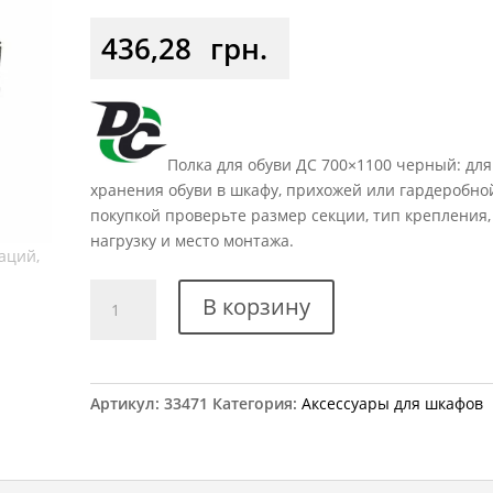
436,28
грн.
Полка для обуви ДС 700×1100 черный: для
хранения обуви в шкафу, прихожей или гардеробно
покупкой проверьте размер секции, тип крепления,
нагрузку и место монтажа.
Количество
В корзину
товара
Полка
для
обуви
Артикул:
33471
Категория:
Аксессуары для шкафов
с
универсальным
креплением