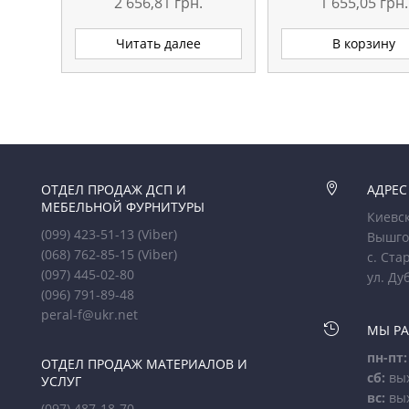
2 656,81
грн.
1 655,05
грн.
Читать далее
В корзину
ОТДЕЛ ПРОДАЖ ДСП И

АДРЕС
МЕБЕЛЬНОЙ ФУРНИТУРЫ
Киевск
(099) 423-51-13
(Viber)
Вышго
(068) 762-85-15
(Viber)
с. Ста
(097) 445-02-80
ул. Ду
(096) 791-89-48
peral-f@ukr.net

МЫ Р
пн-пт:
ОТДЕЛ ПРОДАЖ МАТЕРИАЛОВ И
сб:
вы
УСЛУГ
вс:
вы
(097) 487-18-70