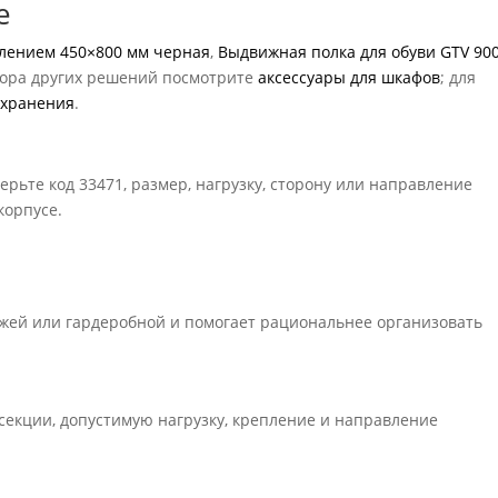
е
плением 450×800 мм черная
,
Выдвижная полка для обуви GTV 90
бора других решений посмотрите
аксессуары для шкафов
; для
 хранения
.
ерьте код 33471, размер, нагрузку, сторону или направление
корпусе.
ожей или гардеробной и помогает рациональнее организовать
секции, допустимую нагрузку, крепление и направление