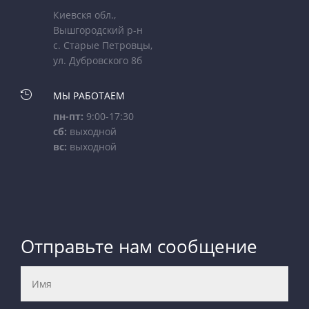
Киевскя обл.,
Вышгородский р-н
с. Старые Петровцы,
ул. Дубровского 8б

МЫ РАБОТАЕМ
пн-пт:
9:00-17:30
сб:
выходной
вс:
выходной
Отправьте нам сообщение