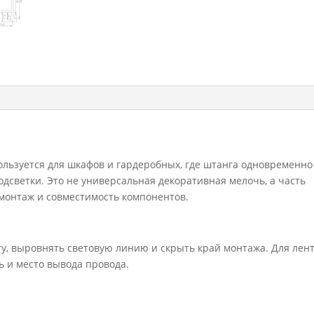
черный
TG05.3709.07.689
ользуется для шкафов и гардеробных, где штанга одновременно
дсветки. Это не универсальная декоративная мелочь, а часть
 монтаж и совместимость компонентов.
у, выровнять световую линию и скрыть край монтажа. Для лен
ь и место вывода провода.