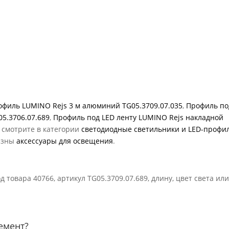
филь LUMINO Rejs 3 м алюминий TG05.3709.07.035
,
Профиль по
05.3706.07.689
,
Профиль под LED ленту LUMINO Rejs накладной
 смотрите в категории
светодиодные светильники и LED-профи
езны
аксессуары для освещения
.
 товара 40766, артикул TG05.3709.07.689, длину, цвет света ил
емент?