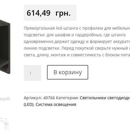
614,49
грн.
Прямоугольная led-штанга с профилем для мебельн
подсветки: для шкафов и гардеробных, где штанга
одновременно держит одежду и формирует аккурат
линию подсветки. Перед покупкой сверьте нужный 
света, длину, монтаж и совместимость с блоком пит
Количество
В корзину
товара
Штанга
прямоугольная
LED-
Артикул:
40766
Категории:
Светильники светодиод
профиль
(LED)
,
Система освещения
LUMINO
Rejs
3
м