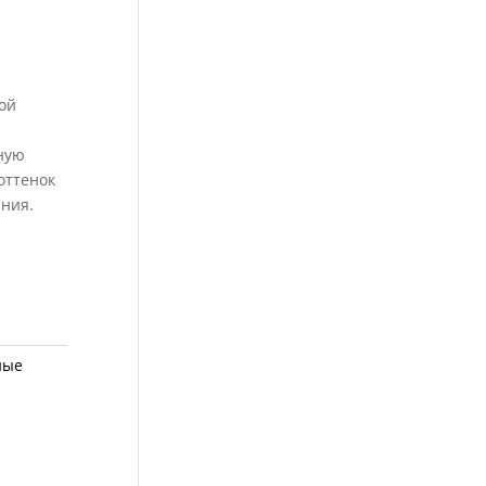
ой
ную
оттенок
ания.
ные