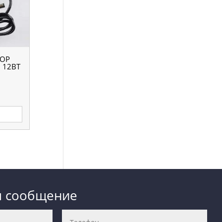
ОР
 12ВТ
е
м сообщение