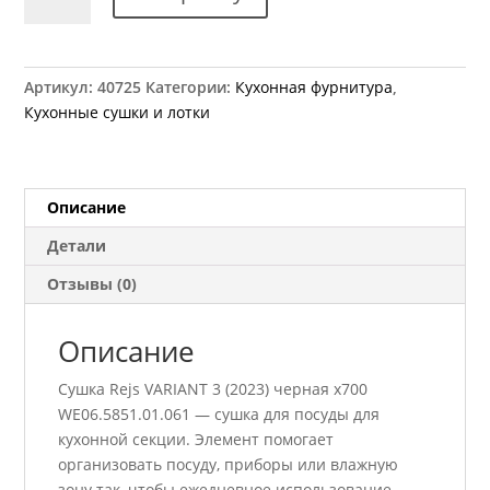
товара
Сушка
Rejs
VARIANT
Артикул:
40725
Категории:
Кухонная фурнитура
,
3
Кухонные сушки и лотки
(2023)
черная
x700
WE06.5851.01.061
Описание
Детали
Отзывы (0)
Описание
Сушка Rejs VARIANT 3 (2023) черная x700
WE06.5851.01.061 — сушка для посуды для
кухонной секции. Элемент помогает
организовать посуду, приборы или влажную
зону так, чтобы ежедневное использование