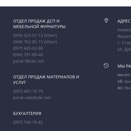
ОТДЕЛ ПРОДАЖ ДСП И

АДРЕС
МЕБЕЛЬНОЙ ФУРНИТУРЫ
Киевск
(099) 423-51-13
(Viber)
Вышго
(068) 762-85-15
(Viber)
с. Ста
(097) 445-02-80
ул. Ду
(096) 791-89-48
peral-f@ukr.net

МЫ Р
пн-пт:
ОТДЕЛ ПРОДАЖ МАТЕРИАЛОВ И
сб:
вы
УСЛУГ
вс:
вы
(097) 487-18-70
peral-sale@ukr.net
БУХГАЛТЕРИЯ
(097) 746-78-82