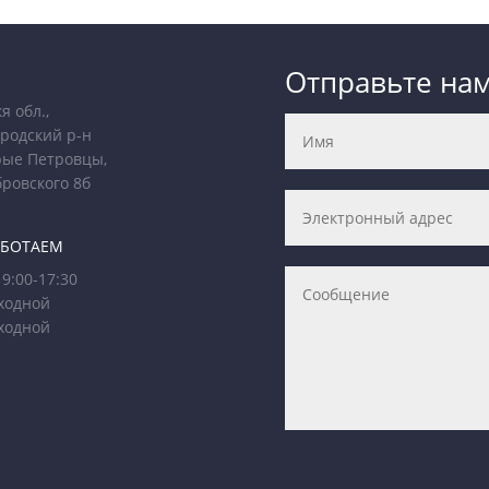
Отправьте на
я обл.,
родский р-н
рые Петровцы,
бровского 8б
АБОТАЕМ
9:00-17:30
ходной
ходной