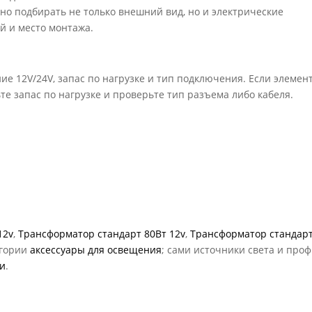
но подбирать не только внешний вид, но и электрические
й и место монтажа.
ие 12V/24V, запас по нагрузке и тип подключения. Если элемен
те запас по нагрузке и проверьте тип разъема либо кабеля.
12v
,
Трансформатор стандарт 80Вт 12v
,
Трансформатор стандар
егории
аксессуары для освещения
; сами источники света и про
ки
.