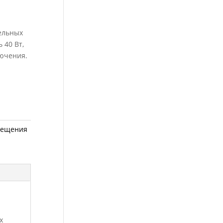
бельных
 40 Вт,
лючения.
вещения
х