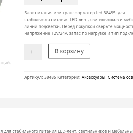
Блок питания или трансформатор led 38485: для
стабильного питания LED-лент, светильников и ме
линий подсветки. Перед покупкой сверьте мощность
напряжение 12V/24V, запас по нагрузке и тип подк
Количество
В корзину
товара
Трансформатор
стандарт
40Вт
Артикул:
38485
Категории:
Аксессуары
,
Система ос
12v
я для стабильного питания LED-лент, светильников и мебельны