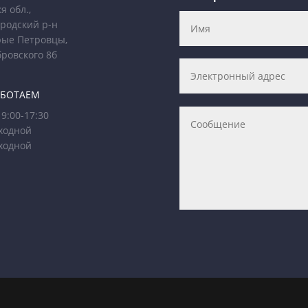
я обл.,
родский р-н
рые Петровцы,
бровского 8б
АБОТАЕМ
9:00-17:30
ходной
ходной