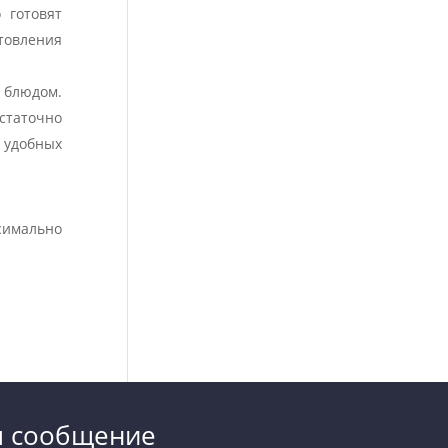
 готовят
товления
 блюдом.
статочно
в удобных
симально
м сообщение