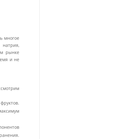
дь многое
 натрия,
ом рынке
емя и не
ссмотрим
 фруктов.
максимум
понентов
хранения.