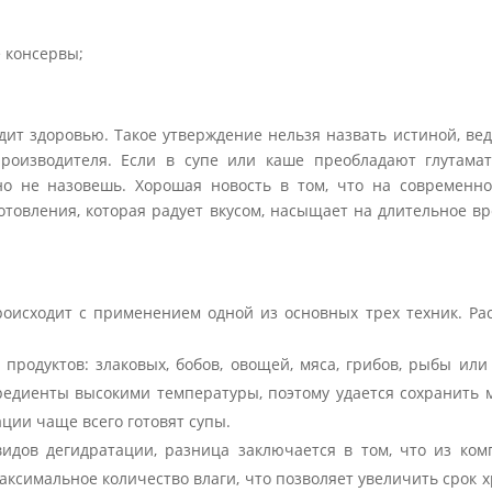
 консервы;
дит здоровью. Такое утверждение нельзя назвать истиной, ве
производителя. Если в супе или каше преобладают глутамат
но не назовешь. Хорошая новость в том, что на современн
товления, которая радует вкусом, насыщает на длительное вр
роисходит с применением одной из основных трех техник. Ра
продуктов: злаковых, бобов, овощей, мяса, грибов, рыбы или
гредиенты высокими температуры, поэтому удается сохранить 
ции чаще всего готовят супы.
идов дегидратации, разница заключается в том, что из ком
ксимальное количество влаги, что позволяет увеличить срок 