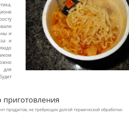
тика,
ционе
осту
овали
аны и
аза и
блюдо
чиком
можно
 для
удет
о приготовления
нт продуктов, не требующих долгой термической обработки: