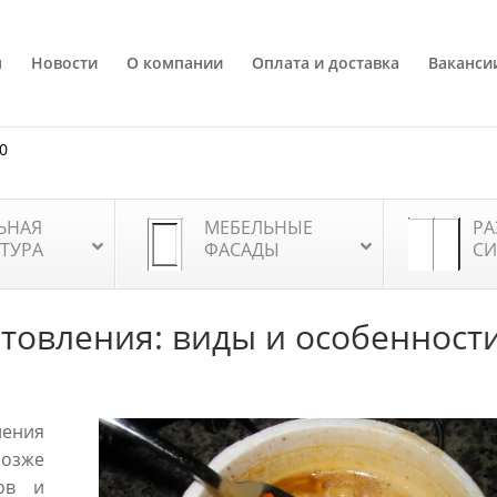
я
Новости
О компании
Оплата и доставка
Ваканси
80
ЬНАЯ
МЕБЕЛЬНЫЕ
РА
ТУРА
ФАСАДЫ
СИ
товления: виды и особенност
ления
Позже
ов и