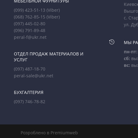
МЕБЕЛЬНОЙ ФУРНИТУРЫ
Киевск
(099) 423-51-13
(Viber)
Вышго
(068) 762-85-15
(Viber)
с. Ста
(097) 445-02-80
ул. Ду
(096) 791-89-48
peral-f@ukr.net

МЫ Р
пн-пт:
ОТДЕЛ ПРОДАЖ МАТЕРИАЛОВ И
сб:
вы
УСЛУГ
вс:
вы
(097) 487-18-70
peral-sale@ukr.net
БУХГАЛТЕРИЯ
(097) 746-78-82
Розроблено в Premiumweb