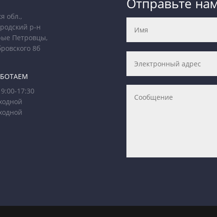
Отправьте на
я обл.,
родский р-н
рые Петровцы,
бровского 8б
АБОТАЕМ
9:00-17:30
ходной
ходной