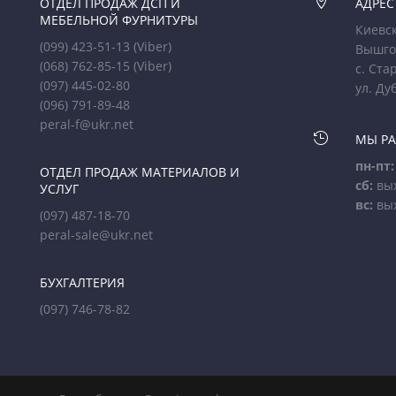
ОТДЕЛ ПРОДАЖ ДСП И

АДРЕС
МЕБЕЛЬНОЙ ФУРНИТУРЫ
Киевск
(099) 423-51-13
(Viber)
Вышго
(068) 762-85-15
(Viber)
с. Ста
(097) 445-02-80
ул. Ду
(096) 791-89-48
peral-f@ukr.net

МЫ Р
пн-пт:
ОТДЕЛ ПРОДАЖ МАТЕРИАЛОВ И
сб:
вы
УСЛУГ
вс:
вы
(097) 487-18-70
peral-sale@ukr.net
БУХГАЛТЕРИЯ
(097) 746-78-82