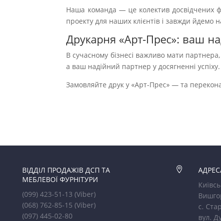
Наша команда — це колектив досвідчених фа
проекту для наших клієнтів і завжди йдемо н
Друкарня «Арт-Прес»: ваш н
В сучасному бізнесі важливо мати партнера,
а ваш надійний партнер у досягненні успіху.
Замовляйте друк у «Арт-Прес» — та переконай
ВІДДІЛ ПРОДАЖІВ ДСП ТА

АДРЕС
МЕБЛЕВОЇ ФУРНІТУРИ
Київсь
(099) 423-51-13
(Viber)
Вишго
(068) 762-85-15
(Viber)
с. Стар
(097) 445-02-80
вул. Д