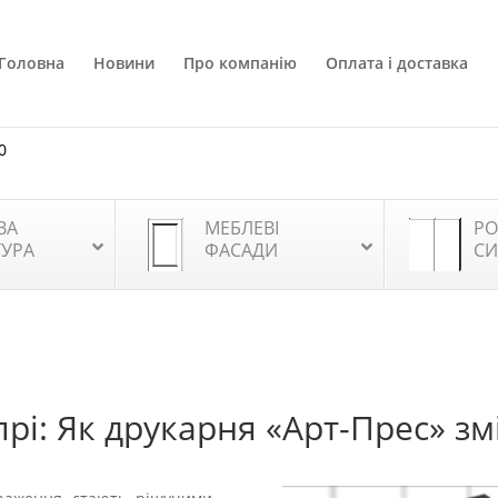
Головна
Новини
Про компанію
Оплата і доставка
0
ВА
МЕБЛЕВІ
РО
ТУРА
ФАСАДИ
СИ
іпрі: Як друкарня «Арт-Прес» з