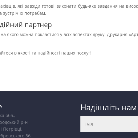
хівців, які завжди готові виконати будь-яке завдання на висок
а зустріч їх потребам.
адійний партнер
 на якого можна покластися у всіх аспектах друку. Друкарня «Ар
теся в якості та надійності наших послуг!
Надішліть нам
А
ка обл.,
родський р-н
і Петрівці,
убровського 8б