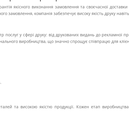
антія якісного виконання замовлення та своєчасної доставки
ого замовлення, компанія забезпечує високу якість друку навіт
 послуг у сфері друку: від друкованих видань до рекламної про
інального виробництва, що значно спрощує співпрацю для клієн
.
еталей та високою якістю продукції. Кожен етап виробництв