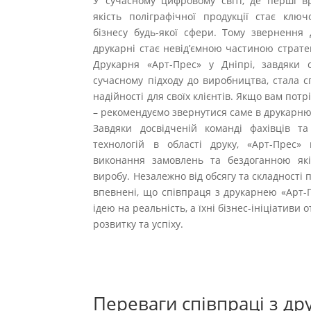
У сучасному цифровому світі, де перші 
якість поліграфічної продукції стає клю
бізнесу будь-якої сфери. Тому звернення 
друкарні стає невід’ємною частиною стратег
Друкарня «Арт-Прес» у Дніпрі, завдяки 
сучасному підходу до виробництва, стала с
надійності для своїх клієнтів. Якщо вам пот
– рекомендуємо звернутися саме в друкарню
Завдяки досвідченій команді фахівців т
технологій в області друку, «Арт-Прес» 
виконання замовлень та бездоганною які
виробу. Незалежно від обсягу та складності 
впевнені, що співпраця з друкарнею «Арт-
ідею на реальність, а їхні бізнес-ініціатив
розвитку та успіху.
Переваги співпраці з д