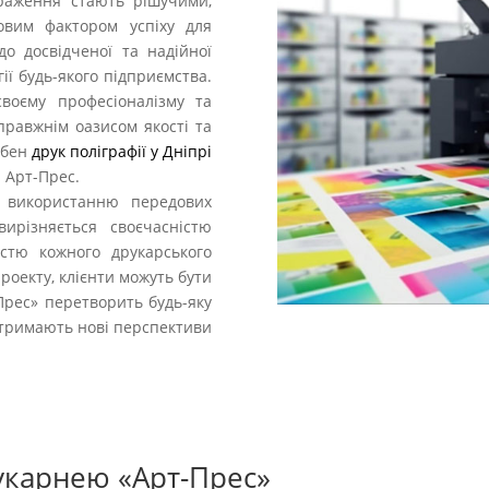
враження стають рішучими,
човим фактором успіху для
до досвідченої та надійної
ії будь-якого підприємства.
своєму професіоналізму та
правжнім оазисом якості та
рібен
друк поліграфії у Дніпрі
 Арт-Прес.
а використанню передових
вирізняється своєчасністю
стю кожного друкарського
проекту, клієнти можуть бути
Прес» перетворить будь-яку
и отримають нові перспективи
рукарнею «Арт-Прес»