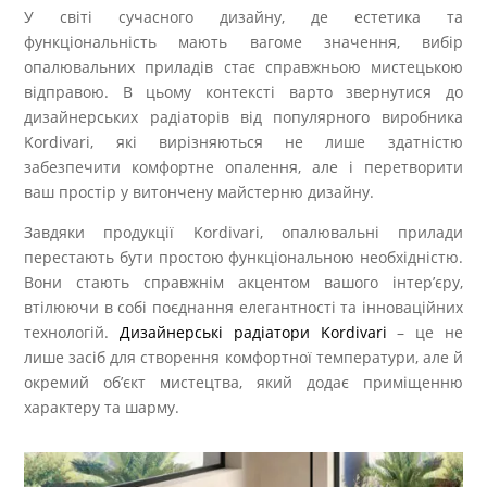
У світі сучасного дизайну, де естетика та
функціональність мають вагоме значення, вибір
опалювальних приладів стає справжньою мистецькою
відправою. В цьому контексті варто звернутися до
дизайнерських радіаторів від популярного виробника
Kordivari, які вирізняються не лише здатністю
забезпечити комфортне опалення, але і перетворити
ваш простір у витончену майстерню дизайну.
Завдяки продукції Kordivari, опалювальні прилади
перестають бути простою функціональною необхідністю.
Вони стають справжнім акцентом вашого інтер’єру,
втілюючи в собі поєднання елегантності та інноваційних
технологій.
Дизайнерські радіатори Kordivari
– це не
лише засіб для створення комфортної температури, але й
окремий об’єкт мистецтва, який додає приміщенню
характеру та шарму.