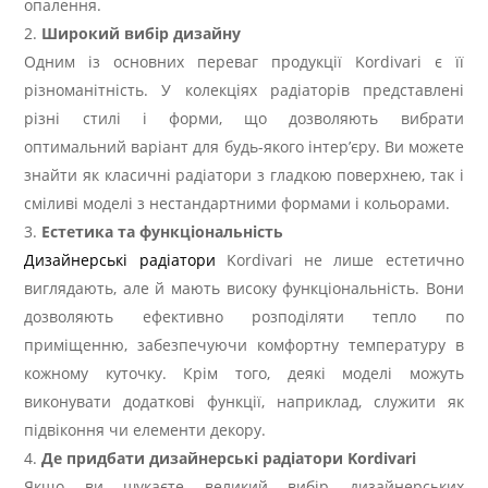
опалення.
Широкий вибір дизайну
Одним із основних переваг продукції Kordivari є її
різноманітність. У колекціях радіаторів представлені
різні стилі і форми, що дозволяють вибрати
оптимальний варіант для будь-якого інтер’єру. Ви можете
знайти як класичні радіатори з гладкою поверхнею, так і
сміливі моделі з нестандартними формами і кольорами.
Естетика та функціональність
Дизайнерські радіатори
Kordivari не лише естетично
виглядають, але й мають високу функціональність. Вони
дозволяють ефективно розподіляти тепло по
приміщенню, забезпечуючи комфортну температуру в
кожному куточку. Крім того, деякі моделі можуть
виконувати додаткові функції, наприклад, служити як
підвіконня чи елементи декору.
Де придбати дизайнерські радіатори Kordivari
Якщо ви шукаєте великий вибір дизайнерських