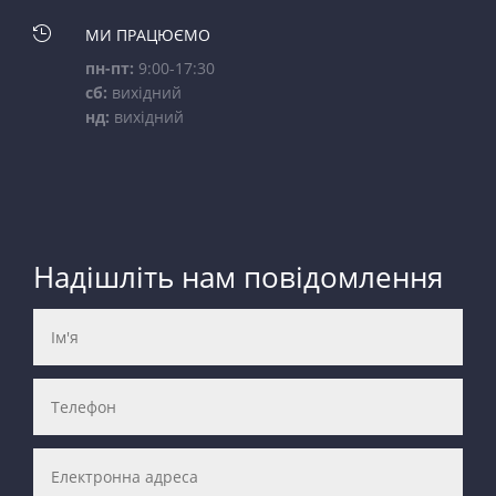

МИ ПРАЦЮЄМО
пн-пт:
9:00-17:30
сб:
вихідний
нд:
вихідний
Надішліть нам повідомлення