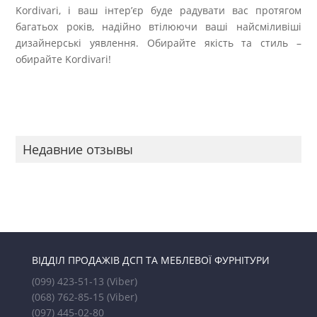
Kordivari, і ваш інтер’єр буде радувати вас протягом
багатьох років, надійно втілюючи ваші найсміливіші
дизайнерські уявлення. Обирайте якість та стиль –
обирайте Kordivari!
Недавние отзывы
ВІДДІЛ ПРОДАЖІВ ДСП ТА МЕБЛЕВОЇ ФУРНІТУРИ
(099) 423-51-13
(Viber)
(068) 762-85-15
(Viber)
(097) 445-02-80