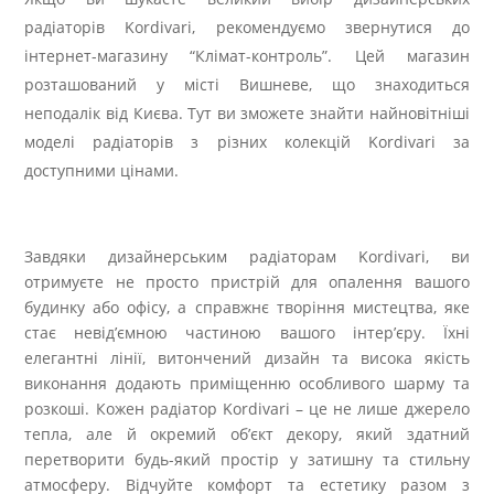
радіаторів Kordivari, рекомендуємо звернутися до
інтернет-магазину “Клімат-контроль”. Цей магазин
розташований у місті Вишневе, що знаходиться
неподалік від Києва. Тут ви зможете знайти найновітніші
моделі радіаторів з різних колекцій Kordivari за
доступними цінами.
Завдяки дизайнерським радіаторам Kordivari, ви
отримуєте не просто пристрій для опалення вашого
будинку або офісу, а справжнє творіння мистецтва, яке
стає невід’ємною частиною вашого інтер’єру. Їхні
елегантні лінії, витончений дизайн та висока якість
виконання додають приміщенню особливого шарму та
розкоші. Кожен радіатор Kordivari – це не лише джерело
тепла, але й окремий об’єкт декору, який здатний
перетворити будь-який простір у затишну та стильну
атмосферу. Відчуйте комфорт та естетику разом з