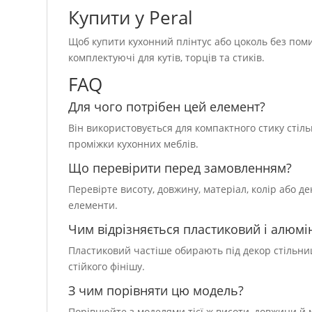
Купити у Peral
Щоб купити кухонний плінтус або цоколь без помил
комплектуючі для кутів, торців та стиків.
FAQ
Для чого потрібен цей елемент?
Він використовується для компактного стику стіль
проміжки кухонних меблів.
Що перевірити перед замовленням?
Перевірте висоту, довжину, матеріал, колір або де
елементи.
Чим відрізняється пластиковий і алюмі
Пластиковий частіше обирають під декор стільниц
стійкого фінішу.
З чим порівняти цю модель?
Порівнюйте з моделями тієї ж висоти, довжини й м