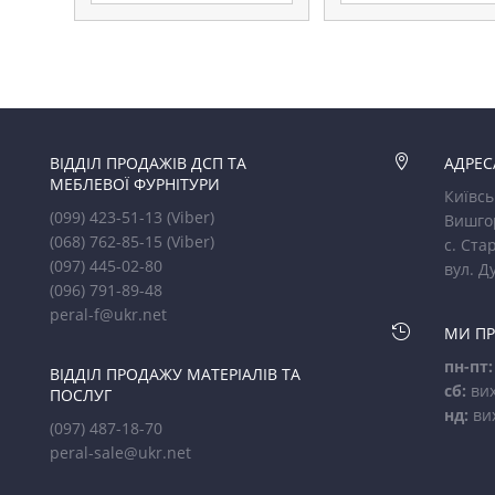
ВІДДІЛ ПРОДАЖІВ ДСП ТА

АДРЕС
МЕБЛЕВОЇ ФУРНІТУРИ
Київсь
(099) 423-51-13
(Viber)
Вишго
(068) 762-85-15
(Viber)
с. Стар
(097) 445-02-80
вул. Д
(096) 791-89-48
peral-f@ukr.net

МИ П
пн-пт:
ВІДДІЛ ПРОДАЖУ МАТЕРІАЛІВ ТА
сб:
вих
ПОСЛУГ
нд:
ви
(097) 487-18-70
peral-sale@ukr.net