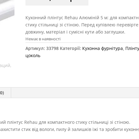
Кухонний плінтус Rehau Алюміній 5 м: для компактн
стику стільниці зі стіною. Перед купівлею перевірте
довжину, матеріал і сумісні кути або заглушки.
Немає в наявності
Артикул:
33798
Категорії:
Кухонна фурнітура
,
Плінту
цоколь
0)
й плінтус Rehau для компактного стику стільниці зі стіною.
хистити стик від вологи, пилу й залишків їжі та зробити кухонн