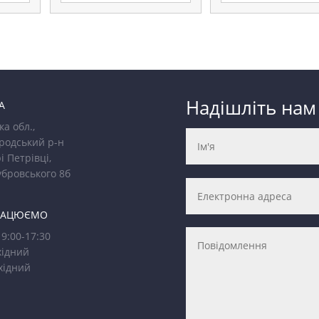
Надішліть нам
А
ка обл.,
родський р-н
і Петрівці,
убровського 8б
РАЦЮЄМО
9:00-17:30
ідний
хідний