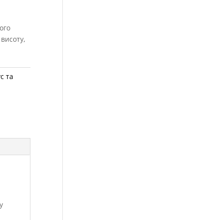
ого
 висоту,
с та
у