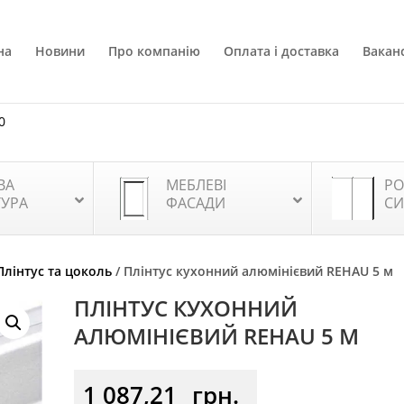
на
Новини
Про компанію
Оплата і доставка
Ваканс
0
ВА
МЕБЛЕВІ
РО
ТУРА
ФАСАДИ
СИ
Плінтус та цоколь
/ Плінтус кухонний алюмінієвий REHAU 5 м
ПЛІНТУС КУХОННИЙ
АЛЮМІНІЄВИЙ REHAU 5 М
1 087,21
грн.