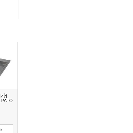
НИЙ
LPATO
ик