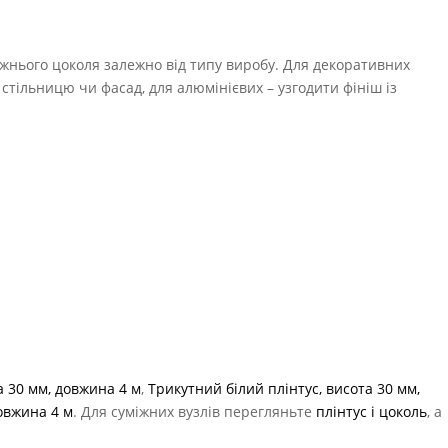
нижнього цоколя залежно від типу виробу. Для декоративних
стільницю чи фасад, для алюмінієвих – узгодити фініш із
а 30 мм, довжина 4 м
,
Трикутний білий плінтус, висота 30 мм,
овжина 4 м
. Для суміжних вузлів перегляньте
плінтус і цоколь
, а