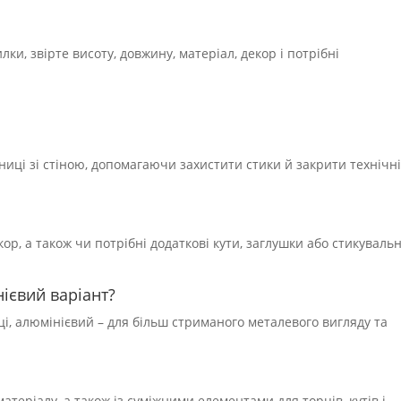
ки, звірте висоту, довжину, матеріал, декор і потрібні
ниці зі стіною, допомагаючи захистити стики й закрити технічн
кор, а також чи потрібні додаткові кути, заглушки або стикувальн
нієвий варіант?
і, алюмінієвий – для більш стриманого металевого вигляду та
атеріалу, а також із суміжними елементами для торців, кутів і