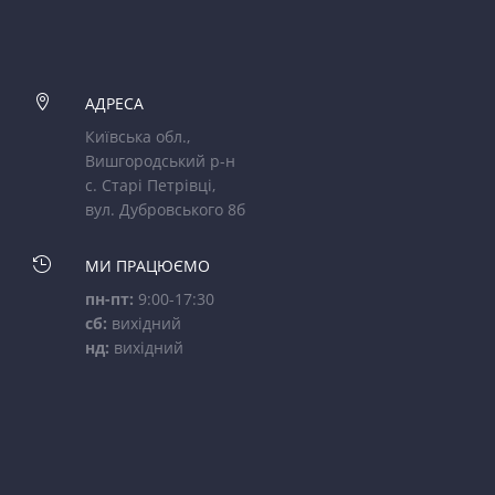

АДРЕСА
Київська обл.,
Вишгородський р-н
с. Старі Петрівці,
вул. Дубровського 8б

МИ ПРАЦЮЄМО
пн-пт:
9:00-17:30
сб:
вихідний
нд:
вихідний