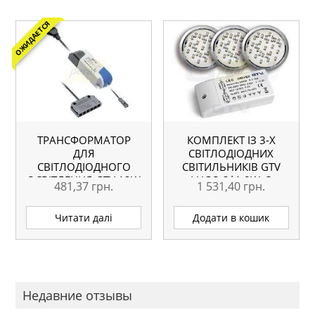
ОЖИДАЕТСЯ
ТРАНСФОРМАТОР
КОМПЛЕКТ ІЗ 3-Х
ДЛЯ
СВІТЛОДІОДНИХ
СВІТЛОДІОДНОГО
СВІТИЛЬНИКІВ GTV
ОСВІТЛЕННЯ GTV 12W
LUGO 3*1,8W, З
481,37
грн.
1 531,40
грн.
ТРАНСФОРМАТОРОМ,
АЛЮМІНІЙ
Читати далі
Додати в кошик
Недавние отзывы