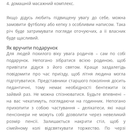
домашній масажний комплекс.
Якщо дідусь любить підвищену увагу до себе, можна
замовити футболку або кепку з особливим написом. Така
річ буде затримувати погляди оточуючих, а її власник
буде щасливий.
Як вручити подарунок
Для людей похилого віку увага родичів – сам по собі
подарунок. Непогано зібратися всією родиною, щоб
привітати дідуся з його святом. Краще заздалегідь
повідомити про час приїзду, щоб літня людина могла
підготуватися. Представники старшого покоління досить
педантичні, тому немає необхідності бентежити їх
зайвий раз. Не можна спізнюватися. Будьте впевнені –
на вас чекатимуть, поглядаючи на годинник. Непогано
прихопити з собою частування – делікатеси, які наші
пенсіонери не можуть собі дозволити через невеликий
розмір пенсії. Залишається накрити стіл, щоб у
сімейному колі відсвяткувати торжество. По черзі