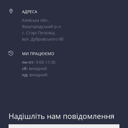

АДРЕСА
Київська обл.,
Вишгородський р-н
с. Старі Петрівці,
вул. Дубровського 8б

МИ ПРАЦЮЄМО
пн-пт:
9:00-17:30
сб:
вихідний
нд:
вихідний
Надішліть нам повідомлення