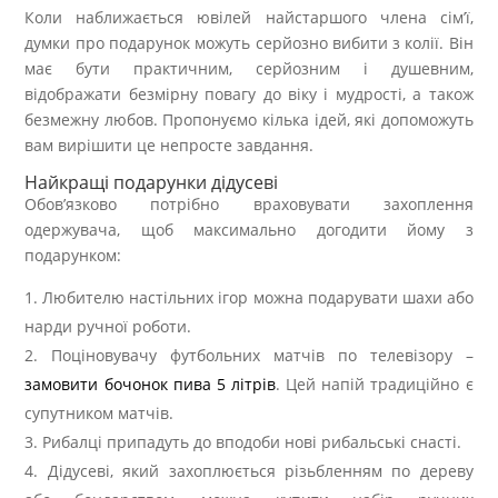
Коли наближається ювілей найстаршого члена сім’ї,
думки про подарунок можуть серйозно вибити з колії. Він
має бути практичним, серйозним і душевним,
відображати безмірну повагу до віку і мудрості, а також
безмежну любов. Пропонуємо кілька ідей, які допоможуть
вам вирішити це непросте завдання.
Найкращі подарунки дідусеві
Обов’язково потрібно враховувати захоплення
одержувача, щоб максимально догодити йому з
подарунком:
Любителю настільних ігор можна подарувати шахи або
нарди ручної роботи.
Поціновувачу футбольних матчів по телевізору –
замовити бочонок пива 5 літрів
. Цей напій традиційно є
супутником матчів.
Рибалці припадуть до вподоби нові рибальські снасті.
Дідусеві, який захоплюється різьбленням по дереву