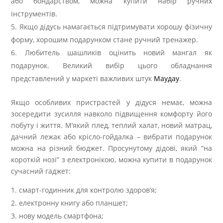
або бондарством, можна купити набір ручних
інструментів.
Якщо дідусь намагається підтримувати хорошу фізичну
форму, хорошим подарунком стане ручний тренажер.
Любитель шашликів оцінить новий мангал як
подарунок. Великий вибір цього обладнання
представлений у маркеті важливих штук
Маудау
.
Якщо особливих пристрастей у дідуся немає, можна
зосередити зусилля навколо підвищення комфорту його
побуту і життя. М’який плед, теплий халат, новий матрац,
дачний лежак або крісло-гойдалка – вибрати подарунок
можна на різний бюджет. Просунутому дідові, який “на
короткій нозі” з електронікою, можна купити в подарунок
сучасний гаджет:
смарт-годинник для контролю здоров’я;
електронну книгу або планшет;
нову модель смартфона;