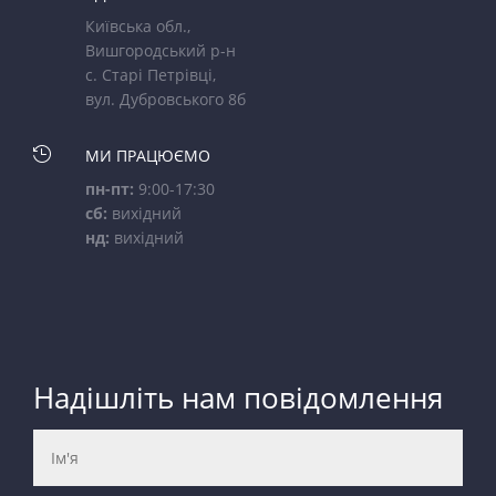
Київська обл.,
Вишгородський р-н
с. Старі Петрівці,
вул. Дубровського 8б

МИ ПРАЦЮЄМО
пн-пт:
9:00-17:30
сб:
вихідний
нд:
вихідний
Надішліть нам повідомлення