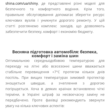
shina.com/ua/shiny
, де представлені різні моделі для
безпечного та комфортного водіння. Крім того,
правильне обслуговування допомагає зберегти ресурс
ключових вузлів і уникнути дорогого ремонту. У цій
статті розглянемо комплекс заходів, що дозволяють
забезпечити безпеку, комфорт і економію бюджету.
Весняна підготовка автомобіля: безпека,
комфорт і заміна шин
Оптимальною середньодобовою температурою для
переходу на літні або всесезонні шини вважається
стабільне перевищення +7°C протягом кількох днів
поспіль. При вищих температурах зимовий протектор
зношується швидше, а зчеплення з дорогою
погіршується. Хоча в деяких країнах встановлено чіткі
терміни, в Україні штраф за несвоєчасну заміну не
передбачено. Проте фахівці рекомендують звернути
увагу на кілька ключових аспектів: