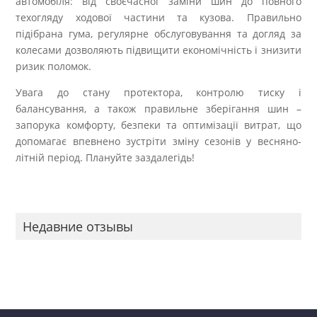
автомобіля: від своєчасної заміни шин до повного
техогляду ходової частини та кузова. Правильно
підібрана гума, регулярне обслуговування та догляд за
колесами дозволяють підвищити економічність і знизити
ризик поломок.
Увага до стану протектора, контролю тиску і
балансування, а також правильне зберігання шин –
запорука комфорту, безпеки та оптимізації витрат, що
допомагає впевнено зустріти зміну сезонів у весняно-
літній період. Плануйте заздалегідь!
Недавние отзывы