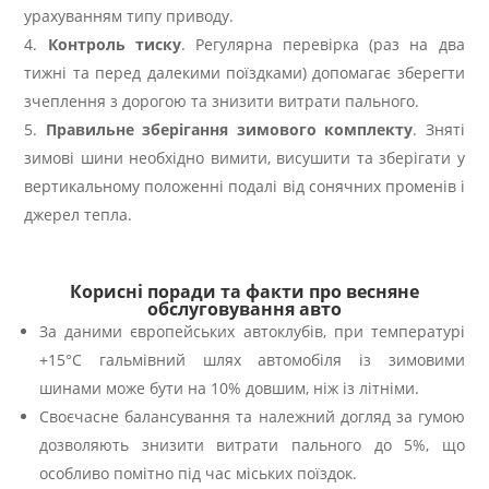
урахуванням типу приводу.
Контроль тиску
. Регулярна перевірка (раз на два
тижні та перед далекими поїздками) допомагає зберегти
зчеплення з дорогою та знизити витрати пального.
Правильне зберігання зимового комплекту
. Зняті
зимові шини необхідно вимити, висушити та зберігати у
вертикальному положенні подалі від сонячних променів і
джерел тепла.
Корисні поради та факти про весняне
обслуговування авто
За даними європейських автоклубів, при температурі
+15°C гальмівний шлях автомобіля із зимовими
шинами може бути на 10% довшим, ніж із літніми.
Своєчасне балансування та належний догляд за гумою
дозволяють знизити витрати пального до 5%, що
особливо помітно під час міських поїздок.