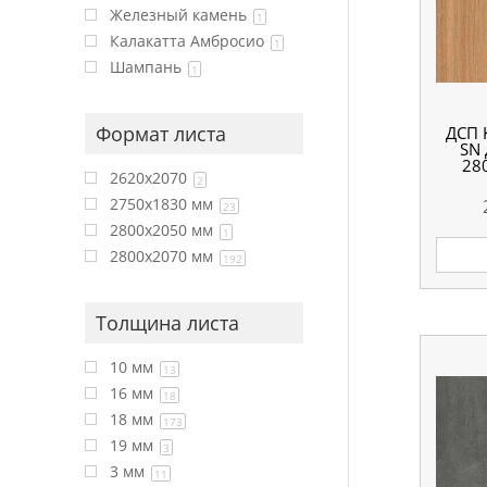
Железный камень
1
Калакатта Амбросио
1
Шампань
1
Формат листа
ДСП 
SN
28
2620x2070
2
2750x1830 мм
23
2800x2050 мм
1
2800x2070 мм
192
Толщина листа
10 мм
13
16 мм
18
18 мм
173
19 мм
3
3 мм
11