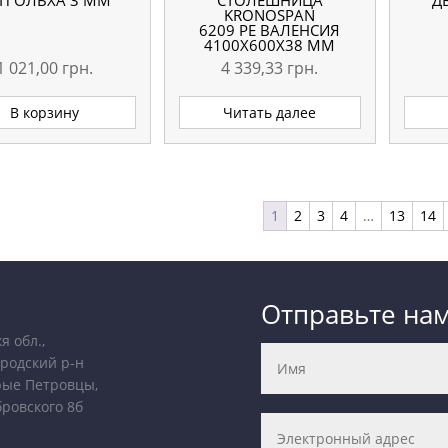
П ОЛЬХА 3 ММ
СТОЛЕШНИЦА
Д
KRONOSPAN
6209 РЕ ВАЛЕНСИЯ
4100X600X38 ММ
1 021,00
грн.
4 339,33
грн.
В корзину
Читать далее
1
2
3
4
…
13
14
Отправьте на
я обл.,
родский р-н
рые Петровцы,
бровского 8б