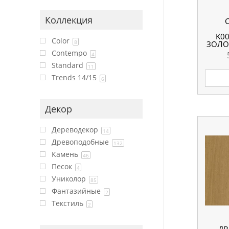
Коллекция
K00
Color
8
ЗОЛО
ММ 
Contempo
4
Standard
11
Trends 14/15
6
Декор
Дереводекор
14
Древоподобные
132
Камень
46
Песок
4
Униколор
85
Фантазийные
2
Текстиль
2