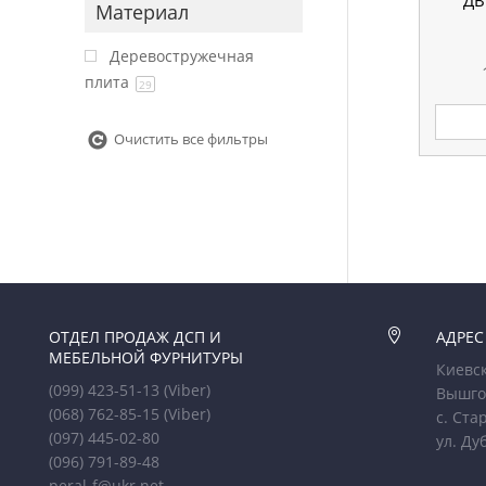
ДВ
Материал
Деревостружечная
плита
29
Очистить все фильтры
ОТДЕЛ ПРОДАЖ ДСП И

АДРЕС
МЕБЕЛЬНОЙ ФУРНИТУРЫ
Киевск
(099) 423-51-13
(Viber)
Вышго
(068) 762-85-15
(Viber)
с. Ста
(097) 445-02-80
ул. Ду
(096) 791-89-48
peral-f@ukr.net