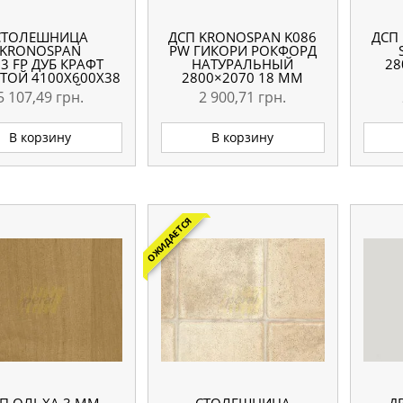
СТОЛЕШНИЦА
ДСП KRONOSPAN K086
ДСП
KRONOSPAN
PW ГИКОРИ РОКФОРД
3 FP ДУБ КРАФТ
НАТУРАЛЬНЫЙ
28
ТОЙ 4100X600X38
2800×2070 18 ММ
ВЛАГОСТОЙКАЯ
5 107,49
грн.
2 900,71
грн.
В корзину
В корзину
ОЖИДАЕТСЯ