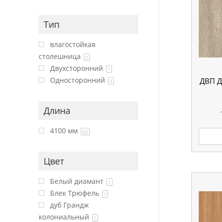
Тип
влагостойкая
столешница
2
Двухсторонний
1
Односторонний
ДВП 
3
Длина
4100 мм
65
Цвет
Белый диамант
1
Блек Трюфель
1
дуб Грандж
колониальный
1