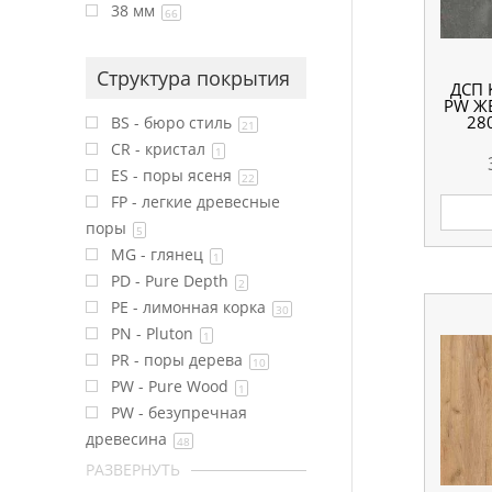
38 мм
66
Структура покрытия
ДСП 
PW Ж
28
BS - бюро стиль
21
CR - кристал
1
ES - поры ясеня
22
FP - легкие древесные
поры
5
MG - глянец
1
PD - Pure Depth
2
PE - лимонная корка
30
PN - Pluton
1
PR - поры дерева
10
PW - Pure Wood
1
PW - безупречная
древесина
48
РАЗВЕРНУТЬ