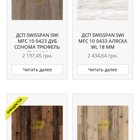
ДСП SWISSPAN SWI
ДСП SWISSPAN SWI
MFC 10 0423 ДУБ
MFC 10 0433 АЛЯСКА
СОНОМА ТРЮФЕЛЬ
WL 18 ММ
SE 18 ММ
2 197,45
грн.
2 434,64
грн.
Читать далее
Читать далее
ОЖИДАЕТСЯ