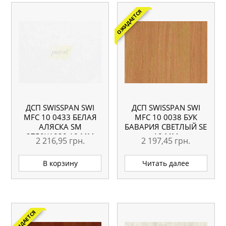
ОЖИДАЕТСЯ
ДСП SWISSPAN SWI
ДСП SWISSPAN SWI
MFC 10 0433 БЕЛАЯ
MFC 10 0038 БУК
АЛЯСКА SM
БАВАРИЯ СВЕТЛЫЙ SE
2750Х1830 18 ММ
18 ММ
2 216,95
грн.
2 197,45
грн.
В корзину
Читать далее
ОЖИДАЕТСЯ