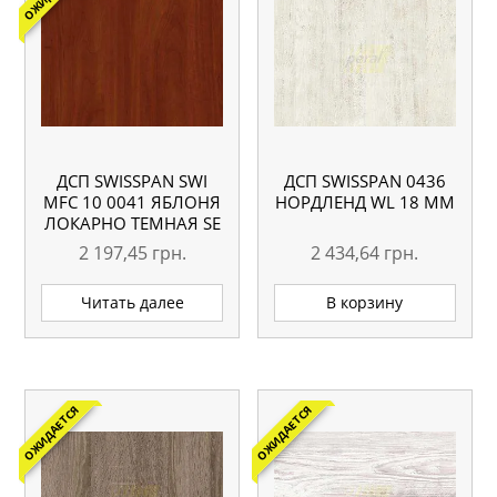
ДСП SWISSPAN SWI
ДСП SWISSPAN 0436
MFC 10 0041 ЯБЛОНЯ
НОРДЛЕНД WL 18 ММ
ЛОКАРНО ТЕМНАЯ SE
18 ММ
2 197,45
грн.
2 434,64
грн.
Читать далее
В корзину
ОЖИДАЕТСЯ
ОЖИДАЕТСЯ