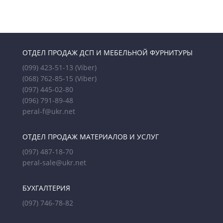
ОТДЕЛ ПРОДАЖ ДСП И МЕБЕЛЬНОЙ ФУРНИТУРЫ
(099) 423-51-13
(Viber)
(068) 762-85-15
(Viber)
(097) 445-02-80
(096) 791-89-48
peral-f@ukr.net
ОТДЕЛ ПРОДАЖ МАТЕРИАЛОВ И УСЛУГ
(097) 487-18-70
peral-sale@ukr.net
БУХГАЛТЕРИЯ
(097) 746-78-82