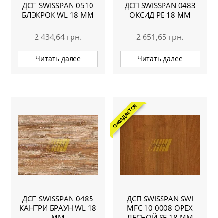
ДСП SWISSPAN 0510
ДСП SWISSPAN 0483
БЛЭКРОК WL 18 ММ
ОКСИД PE 18 ММ
2 434,64
грн.
2 651,65
грн.
Читать далее
Читать далее
ОЖИДАЕТСЯ
ДСП SWISSPAN 0485
ДСП SWISSPAN SWI
КАНТРИ БРАУН WL 18
MFC 10 0008 ОРЕХ
ММ
ЛЕСНОЙ SE 18 ММ