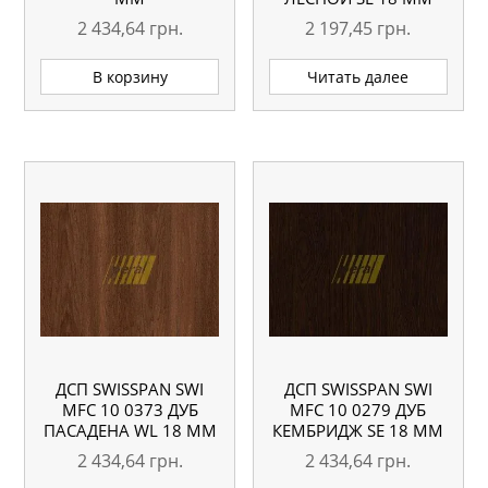
2 434,64
грн.
2 197,45
грн.
В корзину
Читать далее
ДСП SWISSPAN SWI
ДСП SWISSPAN SWI
MFC 10 0373 ДУБ
MFC 10 0279 ДУБ
ПАСАДЕНА WL 18 ММ
КЕМБРИДЖ SE 18 ММ
2 434,64
грн.
2 434,64
грн.