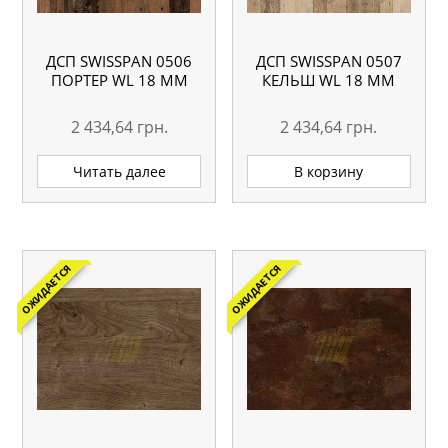
ДСП SWISSPAN 0506
ДСП SWISSPAN 0507
ПОРТЕР WL 18 ММ
КЕЛЬШ WL 18 ММ
2 434,64
грн.
2 434,64
грн.
Читать далее
В корзину
ОЖИДАЕТСЯ
ОЖИДАЕТСЯ