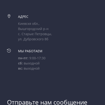

АДРЕС
Киевскя обл.,
Вышгородский р-н
с. Старые Петровцы,
ул. Дубровского 8б

МЫ РАБОТАЕМ
пн-пт:
9:00-17:30
сб:
выходной
вс:
выходной
Отправьте нам сообщение