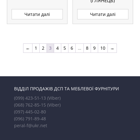
(ГЛЯНЕЦЬ)
Читати далі
Читати далі
←
1
2
3
4
5
6
…
8
9
10
→
ВІДДІЛ ПРОДАЖІВ ДСП ТА МЕБЛЕВОЇ ФУРНІТУРИ
(099) 423-51-13
(Viber)
(068) 762-85-15
(Viber)
(097) 445-02-80
(096) 791-89-48
peral-f@ukr.net