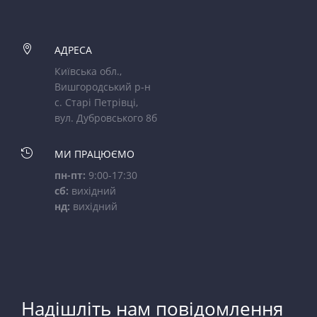

АДРЕСА
Київська обл.,
Вишгородський р-н
с. Старі Петрівці,
вул. Дубровського 8б

МИ ПРАЦЮЄМО
пн-пт:
9:00-17:30
сб:
вихідний
нд:
вихідний
Надішліть нам повідомлення