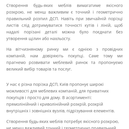
Створення будь-яких меблів вимагатиме якісного
розкрою, не менш важливим є точний і геометрично
правильний розпил ДСП. Навіть при звичайній порізці
листів слід дотримуватися точності кутів і ліній, щоб
надалі порізані деталі можна було поєднати без
утворення щілин або нахльосту.
На вітчизняному ринку ми є однією з провідних
компаній, нам довіряють покупці. Саме тому ми
прагнемо розвивати меблевий ринок та пропонуємо
великий вибір товарів та послуг.
У нас є різна порізка ДСП, Київ пропонує широкі
можливості для меблевих компаній, для приватних
покупців і просто для дому. В асортименті:
прямолінійний і криволінійний розкрій, розкрій
внутрішніх і зовнішніх вузлів, підрізування елементів.
Створення будь-яких меблів потребує якісного розкрою,
не менш важливий точний і геометрично правильний