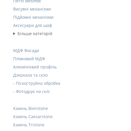
Петлі меблеві
Висувні механізми
Підйомні механізми
Аксесуари для шаф
Більше категорій
МДФ Фасади
Плівковий МДФ
Алюмінієвий профіль
Дзеркала та скло
- Піскоструйна обробка
- Фотодрук на склі
Камінь Bienstone
Камінь Caesarstone
Камінь Tristone