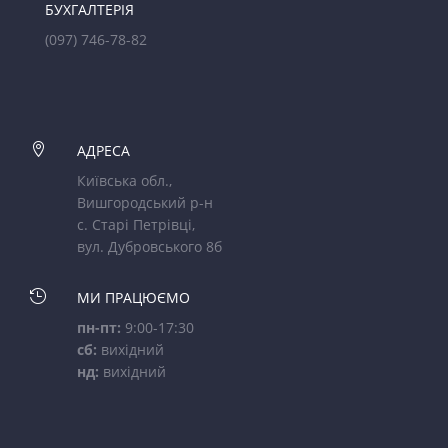
БУХГАЛТЕРІЯ
(097) 746-78-82

АДРЕСА
Київська обл.,
Вишгородський р-н
с. Старі Петрівці,
вул. Дубровського 8б

МИ ПРАЦЮЄМО
пн-пт:
9:00-17:30
сб:
вихідний
нд:
вихідний