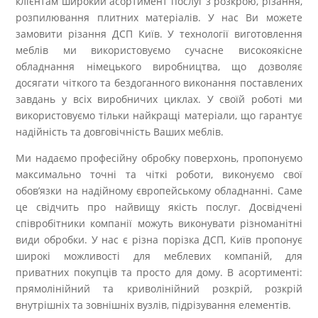
клієнтам широкий асортимент послуг з розкрою, різання,
розпилювання плитних матеріалів. У нас Ви можете
замовити різання ДСП Київ. У технології виготовлення
меблів ми використовуємо сучасне високоякісне
обладнання німецького виробництва, що дозволяє
досягати чіткого та бездоганного виконання поставлених
завдань у всіх виробничих циклах. У своїй роботі ми
використовуємо тільки найкращі матеріали, що гарантує
надійність та довговічність Ваших меблів.
Ми надаємо професійну обробку поверхонь, пропонуємо
максимально точні та чіткі роботи, виконуємо свої
обов’язки на надійному європейському обладнанні. Саме
це свідчить про найвищу якість послуг.
Досвідчені
співробітники компанії можуть виконувати різноманітні
види обробки. У нас є різна порізка ДСП, Київ пропонує
широкі можливості для меблевих компаній, для
приватних покупців та просто для дому. В асортименті:
прямолінійний та криволінійний розкрій, розкрій
внутрішніх та зовнішніх вузлів, підрізування елементів.