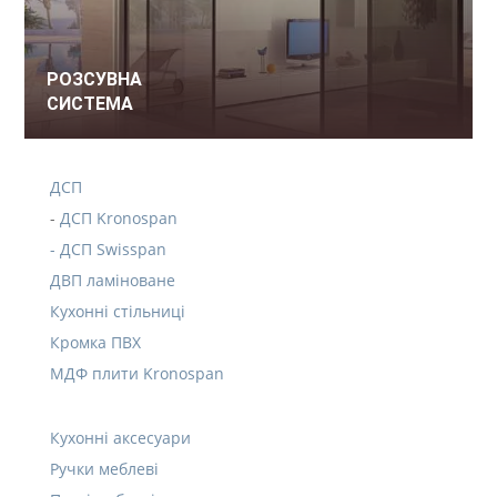
РОЗСУВНА
СИСТЕМА
ДСП
-
ДСП Kronospan
- ДСП Swisspan
ДВП ламіноване
Кухонні стільниці
Кромка ПВХ
МДФ плити Kronospan
Кухонні аксесуари
Ручки меблеві