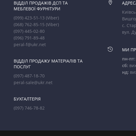
ВІДДІЛ ПРОДАЖІВ ДСП ТА

АДРЕС
МЕБЛЕВОЇ ФУРНІТУРИ
Київсь
(099) 423-51-13
(Viber)
Вишго
(068) 762-85-15
(Viber)
с. Стар
(097) 445-02-80
вул. Д
(096) 791-89-48
peral-f@ukr.net

МИ П
пн-пт:
ВІДДІЛ ПРОДАЖУ МАТЕРІАЛІВ ТА
сб:
вих
ПОСЛУГ
нд:
ви
(097) 487-18-70
peral-sale@ukr.net
БУХГАЛТЕРІЯ
(097) 746-78-82