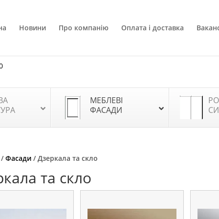
на
Новини
Про компанію
Оплата і доставка
Ваканс
0
ВА
МЕБЛЕВІ
РО
ТУРА
ФАСАДИ
СИ
/
Фасади
/ Дзеркала та скло
ркала та скло