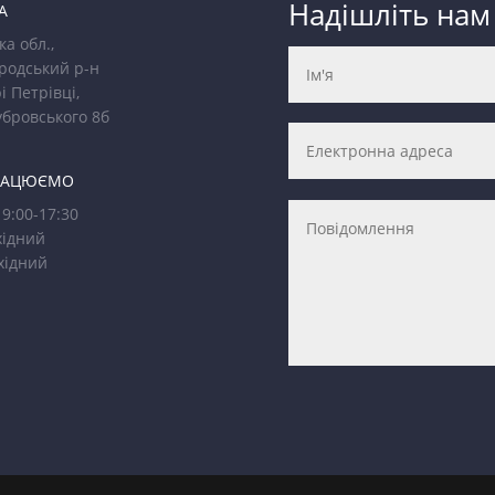
Надішліть нам
А
ка обл.,
родський р-н
і Петрівці,
убровського 8б
РАЦЮЄМО
9:00-17:30
ідний
хідний