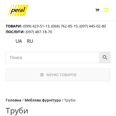
ТОВАРИ:
(099) 423-51-13
,
(068) 762-85-15
,
(097) 445-02-80
ПОСЛУГИ:
(097) 487-18-70
UA
RU
МЕНЮ ТОВАРОВ
Головна
/
Меблева фурнітура
/ Труби
Труби