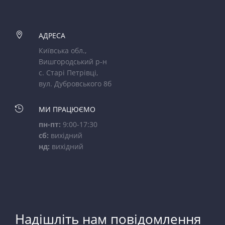

АДРЕСА
Київська обл.,
Вишгородський р-н
с. Старі Петрівці,
вул. Дубровського 8б

МИ ПРАЦЮЄМО
пн-пт:
9:00-17:30
сб:
вихідний
нд:
вихідний
Надішліть нам повідомлення