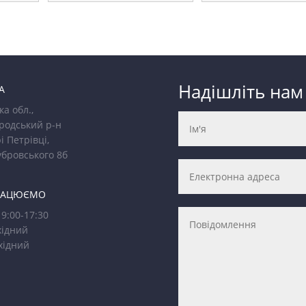
Надішліть нам
А
ка обл.,
родський р-н
і Петрівці,
убровського 8б
РАЦЮЄМО
9:00-17:30
ідний
хідний