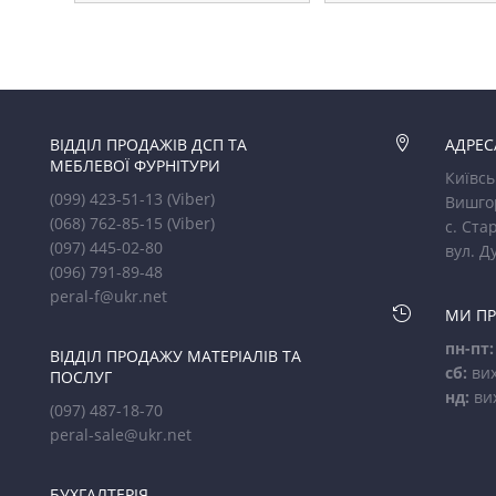
ВІДДІЛ ПРОДАЖІВ ДСП ТА

АДРЕС
МЕБЛЕВОЇ ФУРНІТУРИ
Київсь
(099) 423-51-13
(Viber)
Вишго
(068) 762-85-15
(Viber)
с. Стар
(097) 445-02-80
вул. Д
(096) 791-89-48
peral-f@ukr.net

МИ П
пн-пт:
ВІДДІЛ ПРОДАЖУ МАТЕРІАЛІВ ТА
сб:
вих
ПОСЛУГ
нд:
ви
(097) 487-18-70
peral-sale@ukr.net
БУХГАЛТЕРІЯ