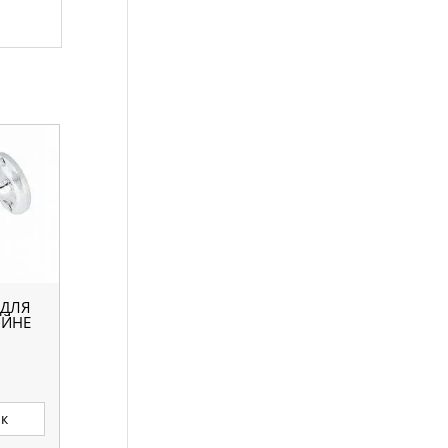
 ДЛЯ
ІЙНЕ
ик