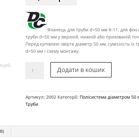
Фланець для труби d=50 мм R-11: для фікса
труби d=50 мм у верхній, нижній або прихованій точ
Перед купівлею звірте діаметр 50 мм, сумісність із 
d=50 мм і схему монтажу.
R-
Додати в кошик
11
Фланець
на
трубу
Артикул:
2002
Категорії:
Полісистема діаметром 50
d=50
Труби
мм
хром
кількість
0)