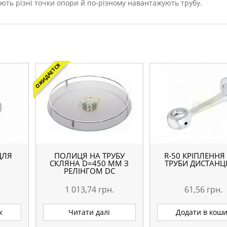
ають різні точки опори й по-різному навантажують трубу.
ОЖИДАЕТСЯ
ДЛЯ
ПОЛИЦЯ НА ТРУБУ
R-50 КРІПЛЕННЯ
СКЛЯНА D=450 ММ З
ТРУБИ ДИСТАНЦ
Е
РЕЛІНГОМ DC
1 013,74
грн.
61,56
грн.
к
Читати далі
Додати в кош