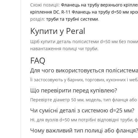
Схожі позиції:
Фланець на трубу верхнього кріпл
кріплення DC
,
R-11 Фланець на трубу d=50 мм хр
розділ:
труби та трубні системи
.
Купити у Peral
Щоб купити деталь полісистеми d=50 мм без помилк
навантаження полиці чи труби.
FAQ
Для чого використовується полісистем
Її застосовують у барних, торгових, кухонних і ме
Що перевірити перед купівлею?
Перевірте діаметр 50 мм, модель, тип фланця або 
Чи сумісні деталі з системою d=25 мм?
Ні, для вузлів d=50 мм потрібні відповідні труби, 
Чому важливий тип полиці або фланця