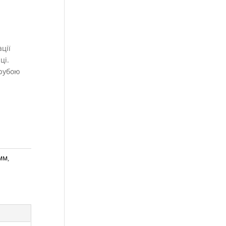
ції
ці.
трубою
 мм
,