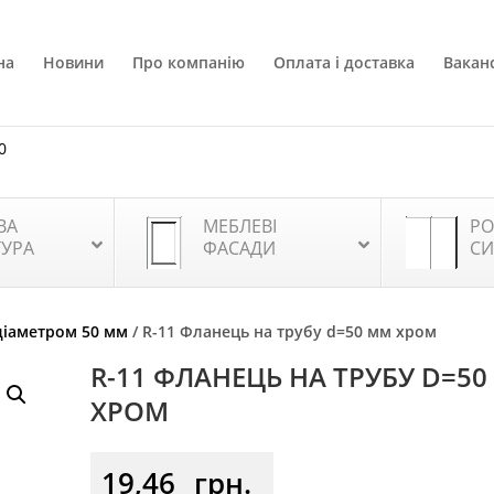
на
Новини
Про компанію
Оплата і доставка
Ваканс
0
ВА
МЕБЛЕВІ
РО
ТУРА
ФАСАДИ
СИ
діаметром 50 мм
/ R-11 Фланець на трубу d=50 мм хром
R-11 ФЛАНЕЦЬ НА ТРУБУ D=5
ХРОМ
19,46
грн.