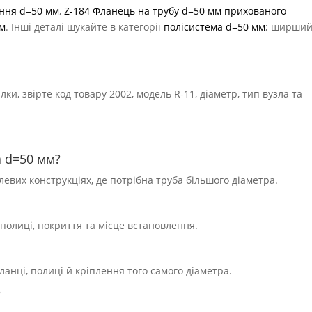
ення d=50 мм
,
Z-184 Фланець на трубу d=50 мм прихованого
ом
. Інші деталі шукайте в категорії
полісистема d=50 мм
; ширши
и, звірте код товару 2002, модель R-11, діаметр, тип вузла та
а d=50 мм?
блевих конструкціях, де потрібна труба більшого діаметра.
полиці, покриття та місце встановлення.
фланці, полиці й кріплення того самого діаметра.
?