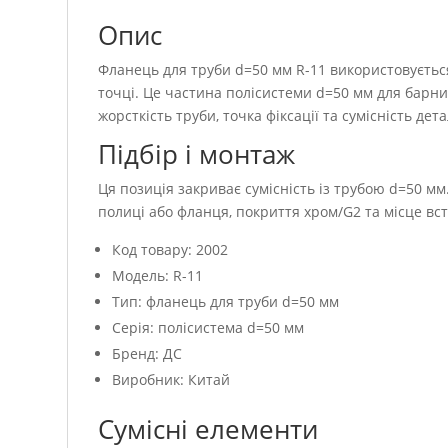
Опис
Фланець для труби d=50 мм R-11 використовується
точці. Це частина полісистеми d=50 мм для барних
жорсткість труби, точка фіксації та сумісність дет
Підбір і монтаж
Ця позиція закриває сумісність із трубою d=50 мм
полиці або фланця, покриття хром/G2 та місце вс
Код товару: 2002
Модель: R-11
Тип: фланець для труби d=50 мм
Серія: полісистема d=50 мм
Бренд: ДС
Виробник: Китай
Сумісні елементи