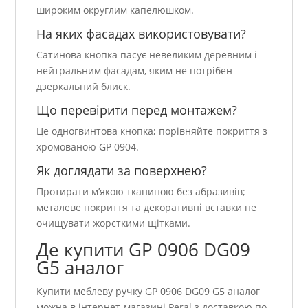
широким округлим капелюшком.
На яких фасадах використовувати?
Сатинова кнопка пасує невеликим деревним і
нейтральним фасадам, яким не потрібен
дзеркальний блиск.
Що перевірити перед монтажем?
Це одногвинтова кнопка; порівняйте покриття з
хромованою GP 0904.
Як доглядати за поверхнею?
Протирати м’якою тканиною без абразивів;
металеве покриття та декоративні вставки не
очищувати жорсткими щітками.
Де купити GP 0906 DG09
G5 аналог
Купити меблеву ручку GP 0906 DG09 G5 аналог
можна в інтернет-магазині Peral з доставкою по