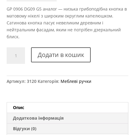
GP 0906 DG09 G5 аналог — низька грибоподібна кнопка в
матовому нікелі з широким округлим капелюшком.
Сатинова кнопка пасує невеликим деревним і
нейтральним фасадам, яким не потрібен дзеркальний
блиск.
Ручка
Додати в кошик
меблева
GP
0906
DG09
Артикул:
3120
Категорія:
Меблеві ручки
G5
аналог
кількість
Опис
Додаткова інформація
Відгуки (0)