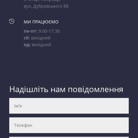
вул. Дубровського 8б

МИ ПРАЦЮЄМО
пн-пт:
9:00-17:30
сб:
вихідний
нд:
вихідний
Надішліть нам повідомлення