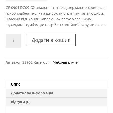
GP 0904 DG09 G2 аналог — низька дзеркально-хромована
грибоподібна кнопка з широким округлим капелюшком.
Плаский відбивний капелюшок пасує маленьким
шухлядам і тумбам, де потрібен спокійний округлий хват.
Ручка
Додати в кошик
меблева
GP
0904
DG09
Артикул:
35902
Категорія:
Меблеві ручки
G2
аналог
кількість
Опис
Додаткова інформація
Відгуки (0)