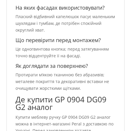
На яких фасадах використовувати?
Плаский відбивний капелюшок пасує маленьким
шухлядам і тумбам, де потрібен спокійний
округлий хват.
Що перевірити перед монтажем?
Це одногвинтова кнопка; перед затягуванням
точно відцентруйте її на фасаді.
Як доглядати за поверхнею?
Протирати м’якою тканиною без абразивів;
металеве покриття та декоративні вставки не
очищувати жорсткими щітками.
Де купити GP 0904 DG09
G2 аналог
Купити меблеву ручку GP 0904 DG09 G2 аналог
можна в інтернет-магазині Peral з доставкою по
Україні. Перед замовленням зіставте