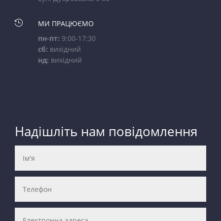

МИ ПРАЦЮЄМО
пн-пт:
9:00-17:30
сб:
вихідний
нд:
вихідний
Надішліть нам повідомлення