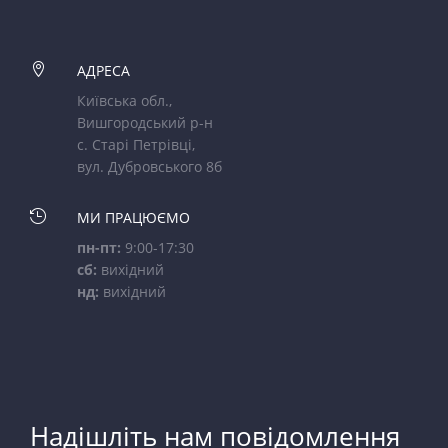

АДРЕСА
Київська обл.,
Вишгородський р-н
с. Старі Петрівці,
вул. Дубровського 8б

МИ ПРАЦЮЄМО
пн-пт:
9:00-17:30
сб:
вихідний
нд:
вихідний
Надішліть нам повідомлення