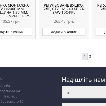
НКА МОНТАЖНА
РЕГУЛЬОВАНЕ ВУШКО,
РЕГ
TV L=2000 ММ,
БІЛЕ, GTV, НА 240 КГ, ZK-
БІЛ
ЩИНА 1,20 ММ,
ZAW-10C-KPL
Л LO-M2M-00-125-
A
105,57
грн.
265,45
грн.
одати в кошик
Додати в кошик
1
2
→
Надішліть нам
А
ка обл.,
родський р-н
і Петрівці,
убровського 8б