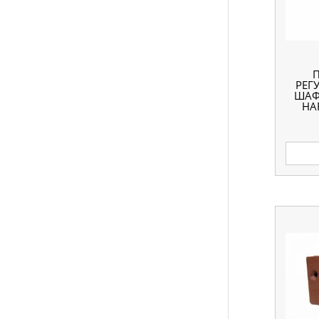
РЕГ
ШАФ
HA