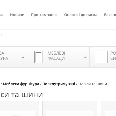
на
Новини
Про компанію
Оплата і доставка
Ваканс
0
ВА
МЕБЛЕВІ
РО
ТУРА
ФАСАДИ
СИ
/
Меблева фурнітура
/
Полкоутримувачі
/ Навіси та шини
іси та шини