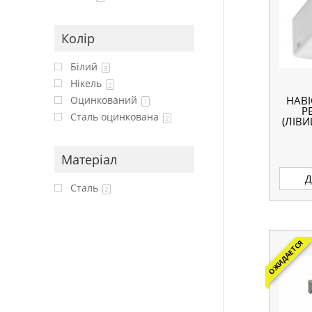
Колір
Білий
3
Нікель
2
Оцинкований
НАВІ
1
Р
Сталь оцинкована
2
(ЛІВ
Матеріал
Д
Сталь
2
ОЖИДАЕТСЯ