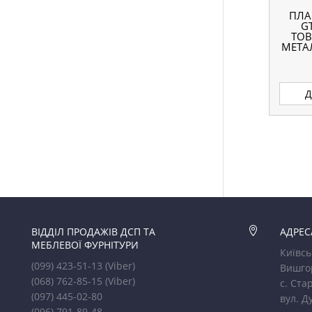
ПЛА
G
ТОВ
МЕТА
Д
ВІДДІЛ ПРОДАЖІВ ДСП ТА

АДРЕС
МЕБЛЕВОЇ ФУРНІТУРИ
Київсь
(099) 423-51-13
(Viber)
Вишго
(068) 762-85-15
(Viber)
с. Стар
(097) 445-02-80
вул. Д
(096) 791-89-48