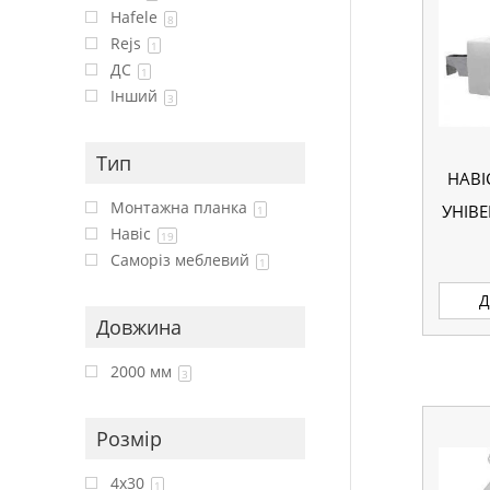
Hafele
8
Rejs
1
ДС
1
Інший
3
Тип
НАВІ
Монтажна планка
УНІВ
1
Навіс
19
Саморіз меблевий
1
Д
Довжина
2000 мм
3
Розмір
4x30
1