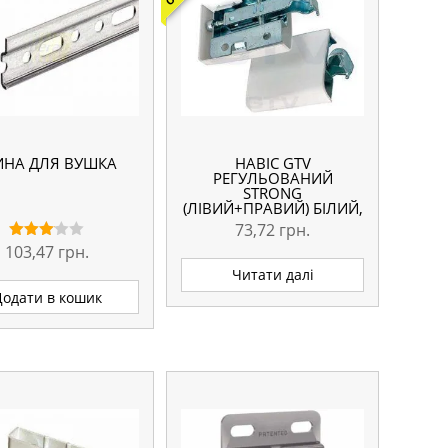
НА ДЛЯ ВУШКА
НАВІС GTV
РЕГУЛЬОВАНИЙ
STRONG
(ЛІВИЙ+ПРАВИЙ) БІЛИЙ,
90 КГ
73,72
грн.
103,47
грн.
Оцінено
в
Читати далі
3.00
з 5
Додати в кошик