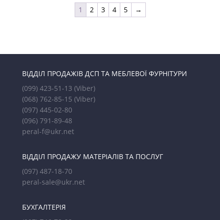
1
2
3
4
5
→
ВІДДІЛ ПРОДАЖІВ ДСП ТА МЕБЛЕВОЇ ФУРНІТУРИ
(099) 423-51-13
(Viber)
(068) 762-85-15
(Viber)
(097) 445-02-80
(096) 791-89-48
peral-f@ukr.net
ВІДДІЛ ПРОДАЖУ МАТЕРІАЛІВ ТА ПОСЛУГ
(097) 487-18-70
peral-sale@ukr.net
БУХГАЛТЕРІЯ