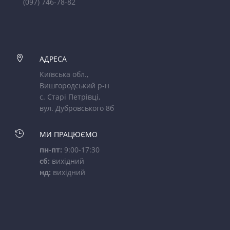
(097) 746-78-82

АДРЕСА
Київська обл.,
Вишгородський р-н
с. Старі Петрівці,
вул. Дубровського 8б

МИ ПРАЦЮЄМО
пн-пт:
9:00-17:30
сб:
вихідний
нд:
вихідний