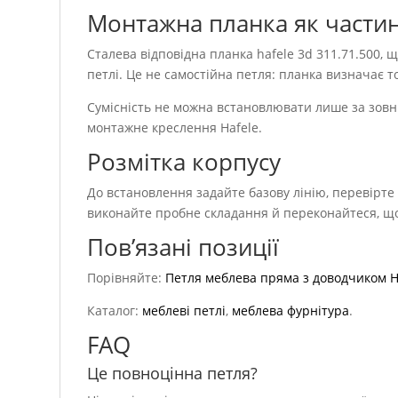
Монтажна планка як частин
Сталева відповідна планка hafele 3d 311.71.500,
петлі. Це не самостійна петля: планка визначає т
Сумісність не можна встановлювати лише за зовні
монтажне креслення Hafele.
Розмітка корпусу
До встановлення задайте базову лінію, перевірте
виконайте пробне складання й переконайтеся, щ
Пов’язані позиції
Порівняйте:
Петля меблева пряма з доводчиком 
Каталог:
меблеві петлі
,
меблева фурнітура
.
FAQ
Це повноцінна петля?