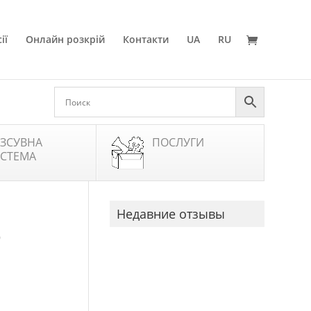
ії
Онлайн розкрій
Контакти
UA
RU
ЗСУВНА
ПОСЛУГИ
СТЕМА
Недавние отзывы
D