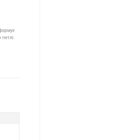
 формує
 петлі.