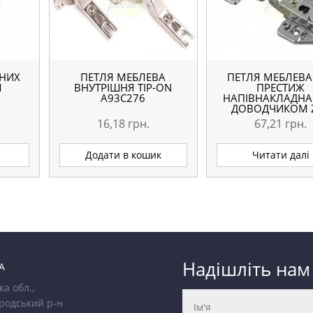
ЯНИХ
ПЕТЛЯ МЕБЛЕВА
ПЕТЛЯ МЕБЛЕВА
М
ВНУТРІШНЯ TIP-ON
ПРЕСТИЖ
A93C276
НАПІВНАКЛАДНА 
ДОВОДЧИКОМ 
CNHC08BR2
16,18
грн.
67,21
грн.
Додати в кошик
Читати далі
Надішліть нам
А
ка обл.,
родський р-н