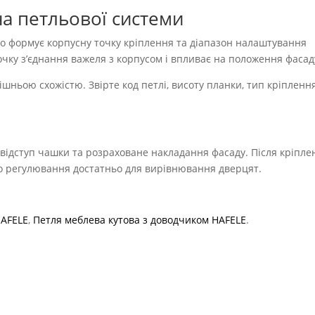
а петльової системи
 що формує корпусну точку кріплення та діапазон налаштування
очку з’єднання важеля з корпусом і впливає на положення фасад
шньою схожістю. Звірте код петлі, висоту планки, тип кріпленн
 відступ чашки та розраховане накладання фасаду. Після кріпле
о регулювання достатньо для вирівнювання дверцят.
HAFELE
,
Петля меблева кутова з доводчиком HAFELE
.