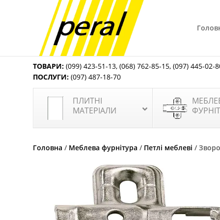
Голов
ТОВАРИ:
(099) 423-51-13
,
(068) 762-85-15
,
(097) 445-02-8
ПОСЛУГИ:
(097) 487-18-70
ПЛИТНІ
МЕБЛЕ
МАТЕРІАЛИ
ФУРНІ
Головна
/
Меблева фурнітура
/
Петлі меблеві
/ Зворо