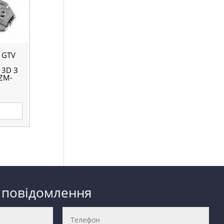
 GTV
3D З
ZM-
 повідомлення