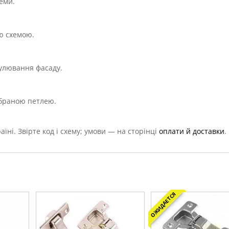
теми.
ою схемою.
гулювання фасаду.
обраною петлею.
їні. Звірте код і схему; умови — на сторінці
оплати й доставки
.
ОЖИДАЕТСЯ