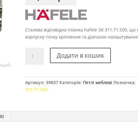
Сталева відповідна планка hafele 3d 311.71.500, що
корпусну точку кріплення та діапазон налаштування
Зворотна
Додати в кошик
планка
HAFELE
3D
311.71.500
Артикул:
39837
Категорія:
Петлі меблеві
Позначка:
кількість
311.71.500
0)