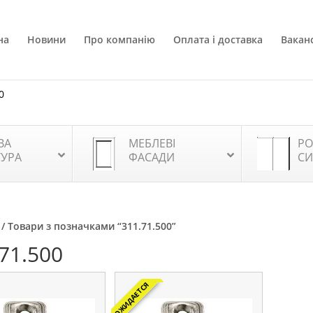
на
Новини
Про компанію
Оплата і доставка
Ваканс
0
ВА
МЕБЛЕВІ
РО
ТУРА
ФАСАДИ
СИ
/ Товари з позначками “311.71.500”
71.500
ОЖИДАЕТСЯ