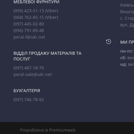
МЕБЛЕВОЇ ФУРНІТУРИ
Київсь
(099) 423-51-13
(Viber)
Вишго
(068) 762-85-15
(Viber)
с. Стар
(097) 445-02-80
вул. Д
(096) 791-89-48
peral-f@ukr.net

МИ П
пн-пт:
ВІДДІЛ ПРОДАЖУ МАТЕРІАЛІВ ТА
сб:
вих
ПОСЛУГ
нд:
ви
(097) 487-18-70
peral-sale@ukr.net
БУХГАЛТЕРІЯ
(097) 746-78-82
Розроблено в Premiumweb