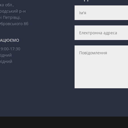
ка обл.,
родський р-н
і Петрівці,
убровського 8б
РАЦЮЄМО
9:00-17:30
ідний
хідний