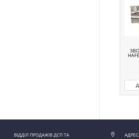
ЗВ
HAFE
Д
ВІДДІЛ ПРОДАЖІВ ДСП ТА

АДРЕС