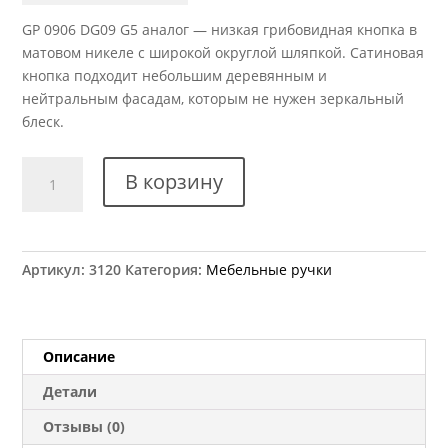
GP 0906 DG09 G5 аналог — низкая грибовидная кнопка в
матовом никеле с широкой округлой шляпкой. Сатиновая
кнопка подходит небольшим деревянным и
нейтральным фасадам, которым не нужен зеркальный
блеск.
Количество
В корзину
товара
Ручка
мебельная
GP
Артикул:
3120
Категория:
Мебельные ручки
0906
DG09
G5
аналог
Описание
Детали
Отзывы (0)