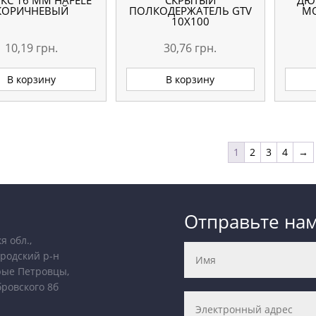
КС 16 MM HAFELE
СКРЫТЫЙ
ДЮ
КОРИЧНЕВЫЙ
ПОЛКОДЕРЖАТЕЛЬ GTV
МО
10Х100
10,19
грн.
30,76
грн.
В корзину
В корзину
1
2
3
4
→
Отправьте на
я обл.,
родский р-н
рые Петровцы,
бровского 8б