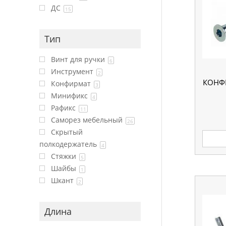
ДС
15
Тип
Винт для ручки
6
Инструмент
2
КОНФ
Конфирмат
3
Минификс
4
Рафикс
11
Саморез мебельный
26
Скрытый
полкодержатель
4
Стяжки
5
Шайбы
1
Шкант
2
Длина