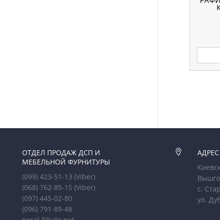
РАФИ
ОТДЕЛ ПРОДАЖ ДСП И

АДРЕС
МЕБЕЛЬНОЙ ФУРНИТУРЫ
Киевск
(099) 423-51-13
(Viber)
Вышго
(068) 762-85-15
(Viber)
с. Ста
(097) 445-02-80
ул. Ду
(096) 791-89-48
peral-f@ukr.net