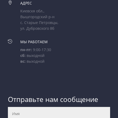

АДРЕС
Киевскя обл.,
Вышгородский р-н
с. Старые Петровцы,
ул. Дубровского 8б

МЫ РАБОТАЕМ
пн-пт:
9:00-17:30
сб:
выходной
вс:
выходной
Отправьте нам сообщение