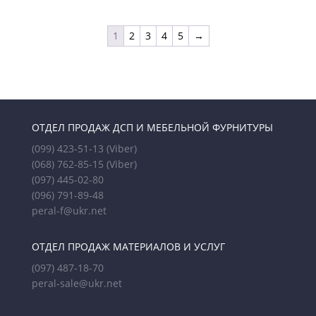
1
2
3
4
5
→
ОТДЕЛ ПРОДАЖ ДСП И МЕБЕЛЬНОЙ ФУРНИТУРЫ
(099) 423-51-13
(Viber)
(068) 762-85-15
(Viber)
(097) 445-02-80
(096) 791-89-48
peral-f@ukr.net
ОТДЕЛ ПРОДАЖ МАТЕРИАЛОВ И УСЛУГ
(097) 487-18-70
peral-sale@ukr.net