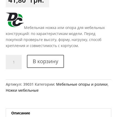
Мебельная ножка или опора для мебельных
конструкций: по характеристикам модели. Перед
покупкой проверьте высоту, форму, нагрузку, способ
крепления и совместимость с корпусом.
Количество
В корзину
товара
Ножка
мебельная
DC
Артикул:
39031
Категории:
Мебельные опоры и ролики
,
для
Ножки мебельные
шкафов-
купе
правая
Описание