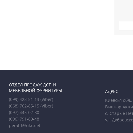
ОТДЕЛ ПРОДАЖ ДСП И
МЕБЕЛЬНОЙ ФУРНИТУРЫ
АДРЕС
(099) 423-51-13
(Viber)
Киевскя обл.,
(068) 762-85-15
(Viber)
Вышгородски
(097) 445-02-80
с. Старые Пе
(096) 791-89-48
ул. Дубровско
peral-f@ukr.net