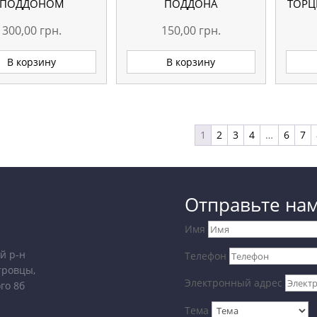
ПОДДОНОМ
ПОДДОНА
ТОРЦ
300,00
грн.
150,00
грн.
В корзину
В корзину
1
2
3
4
…
6
7
Отправьте на
Имя
й р-н
Телефон
тровцы,
Электронный адрес
го 8б
Тема