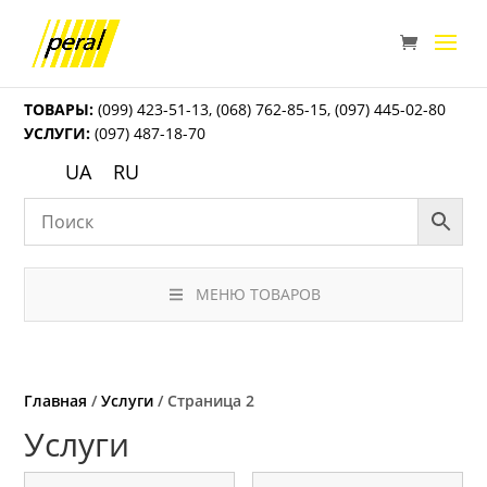
ТОВАРЫ:
(099) 423-51-13
,
(068) 762-85-15
,
(097) 445-02-80
УСЛУГИ:
(097) 487-18-70
UA
RU
МЕНЮ ТОВАРОВ
Главная
/
Услуги
/ Страница 2
Услуги