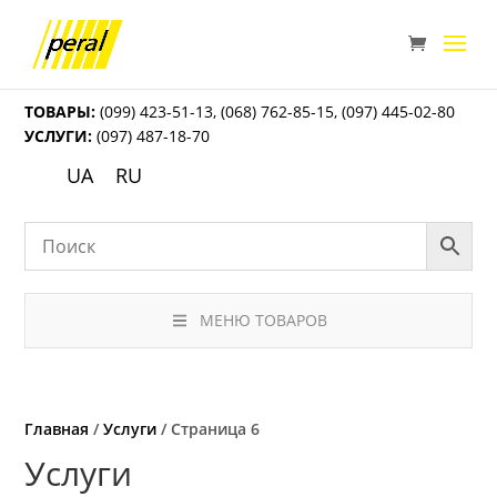
ТОВАРЫ:
(099) 423-51-13
,
(068) 762-85-15
,
(097) 445-02-80
УСЛУГИ:
(097) 487-18-70
UA
RU
МЕНЮ ТОВАРОВ
Главная
/
Услуги
/ Страница 6
Услуги