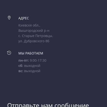

АДРЕС
Киевскя обл.,
Вышгородский р-н
с. Старые Петровцы,
ул. Дубровского 8б

МЫ РАБОТАЕМ
пн-пт:
9:00-17:30
сб:
выходной
вс:
выходной
Отправьте нам сообщение