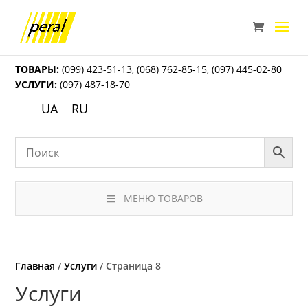
ТОВАРЫ:
(099) 423-51-13
,
(068) 762-85-15
,
(097) 445-02-80
УСЛУГИ:
(097) 487-18-70
UA
RU
МЕНЮ ТОВАРОВ
Главная
/
Услуги
/ Страница 8
Услуги