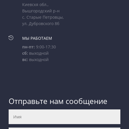
Киевскя обл.,
Вышгородский р-н
с. Старые Петровцы,
ул. Дубровского 8б

МЫ РАБОТАЕМ
пн-пт:
9:00-17:30
сб:
выходной
вс:
выходной
Отправьте нам сообщение