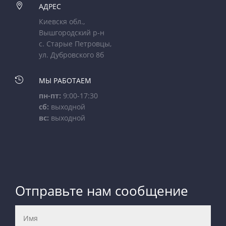

АДРЕС
Киевскя обл.,
Вышгородский р-н
с. Старые Петровцы,
ул. Дубровского 8б

МЫ РАБОТАЕМ
пн-пт:
9:00-17:30
сб:
выходной
вс:
выходной
Отправьте нам сообщение