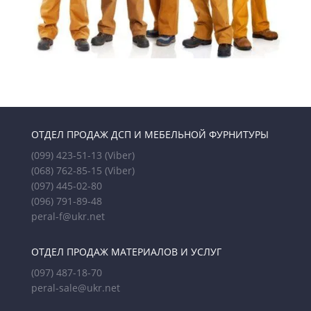
ОТДЕЛ ПРОДАЖ ДСП И МЕБЕЛЬНОЙ ФУРНИТУРЫ
(099) 423-51-13
(Viber)
(068) 762-85-15
(Viber)
(097) 445-02-80
(096) 791-89-48
peral-f@ukr.net
ОТДЕЛ ПРОДАЖ МАТЕРИАЛОВ И УСЛУГ
(097) 487-18-70
peral-sale@ukr.net