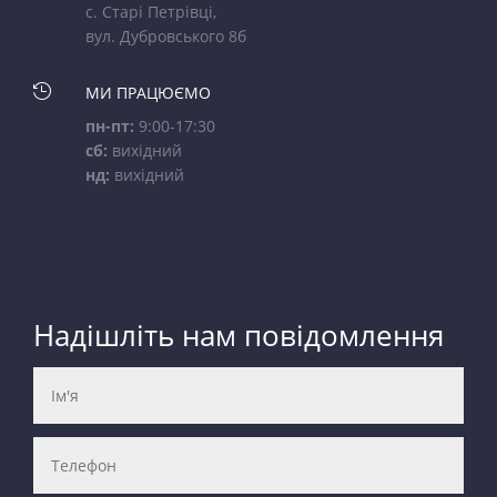
с. Старі Петрівці,
вул. Дубровського 8б

МИ ПРАЦЮЄМО
пн-пт:
9:00-17:30
сб:
вихідний
нд:
вихідний
Надішліть нам повідомлення