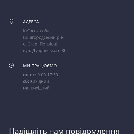

АДРЕСА
Київська обл.,
Вишгородський р-н
с. Старі Петрівці,
вул. Дубровського 8б

МИ ПРАЦЮЄМО
пн-пт:
9:00-17:30
сб:
вихідний
нд:
вихідний
Надішліть нам повідомлення