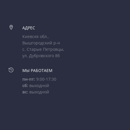

АДРЕС
Киевскя обл.,
Вышгородский р-н
с. Старые Петровцы,
ул. Дубровского 8б

МЫ РАБОТАЕМ
пн-пт:
9:00-17:30
сб:
выходной
вс:
выходной